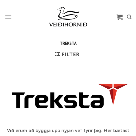
Skip
to
content
TREKSTA
FILTER
Við erum að byggja upp nýjan vef fyrir þig. Hér bætast