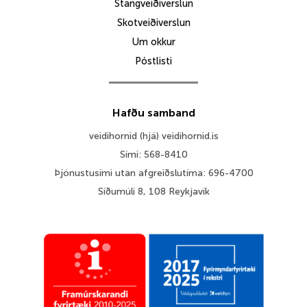
Stangveiðiverslun
Skotveiðiverslun
Um okkur
Póstlisti
Hafðu samband
veidihornid (hjá) veidihornid.is
Sími: 568-8410
Þjónustusími utan afgreiðslutíma: 696-4700
Síðumúli 8, 108 Reykjavík