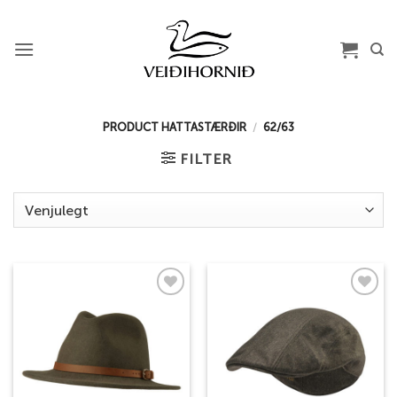
Skip
to
content
PRODUCT HATTASTÆRÐIR
/
62/63
FILTER
Add to
Add to
wishlist
wishlist