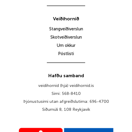
Veiðihornið
Stangveiðiverslun
Skotveiðiverslun
Um okkur
Póstlisti
Hafðu samband
veidihornid (hjá) veidihornid.is
Sími: 568-8410
Þjónustusími utan afgreiðslutíma: 696-4700
Síðumúli 8, 108 Reykjavík