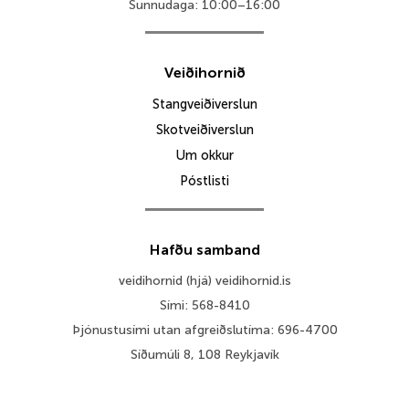
Sunnudaga: 10:00–16:00
Veiðihornið
Stangveiðiverslun
Skotveiðiverslun
Um okkur
Póstlisti
Hafðu samband
veidihornid (hjá) veidihornid.is
Sími: 568-8410
Þjónustusími utan afgreiðslutíma: 696-4700
Síðumúli 8, 108 Reykjavík