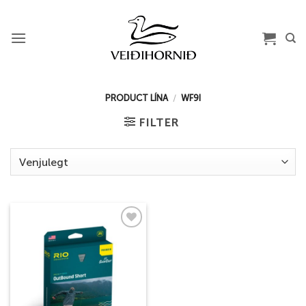
Skip
to
content
PRODUCT LÍNA
/
WF9I
FILTER
Add to
wishlist