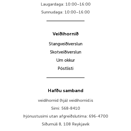
Laugardaga: 10:00–16:00
Sunnudaga: 10:00–16:00
Veiðihornið
Stangveiðiverslun
Skotveiðiverslun
Um okkur
Póstlisti
Hafðu samband
veidihornid (hjá) veidihornid.is
Sími: 568-8410
Þjónustusími utan afgreiðslutíma: 696-4700
Síðumúli 8, 108 Reykjavík