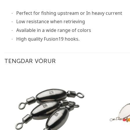
Perfect for fishing upstream or In heavy current
·
Low resistance when retrieving
·
Available in a wide range of colors
·
High quality Fusion19 hooks.
·
TENGDAR VÖRUR
Add to
wishlist