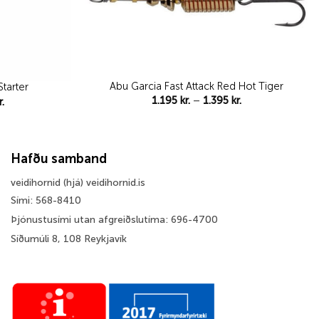
Abu Garcia Fast Attack Red Hot Tiger
tarter
Price
1.195
kr.
–
1.395
kr.
Price
r.
range:
range:
1.195 kr.
1.295 kr.
through
through
1.395 kr.
1.395 kr.
Hafðu samband
veidihornid (hjá) veidihornid.is
Sími: 568-8410
Þjónustusími utan afgreiðslutíma: 696-4700
Síðumúli 8, 108 Reykjavík