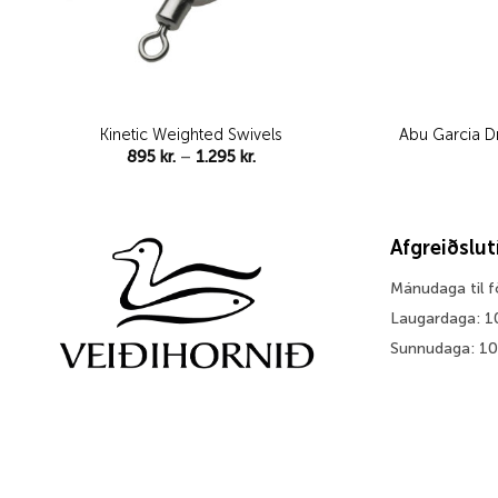
Kinetic Weighted Swivels
Abu Garcia D
Price
895
kr.
–
1.295
kr.
range:
895 kr.
through
1.295 kr.
Afgreiðslu
Mánudaga til 
Laugardaga: 1
Sunnudaga: 1