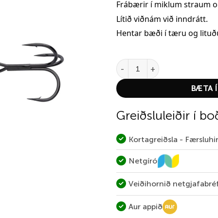
Frábærir í miklum straum 
Lítið viðnám við inndrátt.
Hentar bæði í tæru og lituðu
Abu Garcia Droppen Vide 14g –
BÆTA Í
Greiðsluleiðir í bo
Kortagreiðsla - Færsluh
Netgíró
Veiðihornið netgjafabré
Aur appið