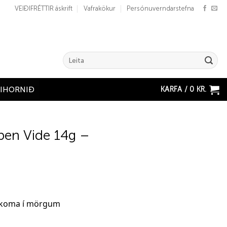
VEIÐIFRÉTTIR áskrift
Vafrakökur
Persónuverndarstefna
Search
for:
KARFA /
0
KR.
ÐIHORNIÐ
pen Vide 14g –
r koma í mörgum