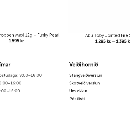
roppen Maxi 12g – Funky Pearl
Abu Toby Jointed Fire S
1.595
kr.
1.295
kr.
–
1.395
k
tímar
Veiðihornið
föstudaga: 9:00–18:00
Stangveiðiverslun
0:00–16:00
Skotveiðiverslun
0:00–16:00
Um okkur
Póstlisti