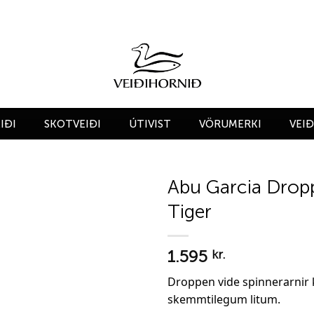
IÐI
SKOTVEIÐI
ÚTIVIST
VÖRUMERKI
VEI
Abu Garcia Drop
Tiger
Add to
wishlist
1.595
kr.
Droppen vide spinnerarni
skemmtilegum litum.