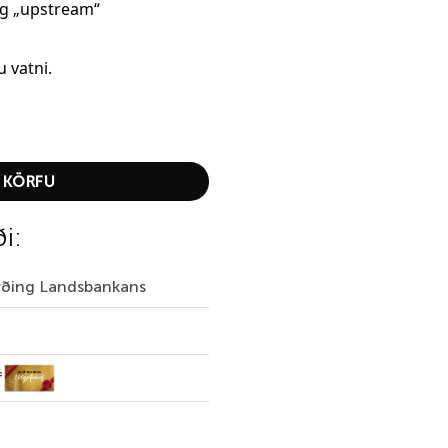
og „upstream“
 vatni.
 Tiger quantity
 KÖRFU
ði:
irðing Landsbankans
f