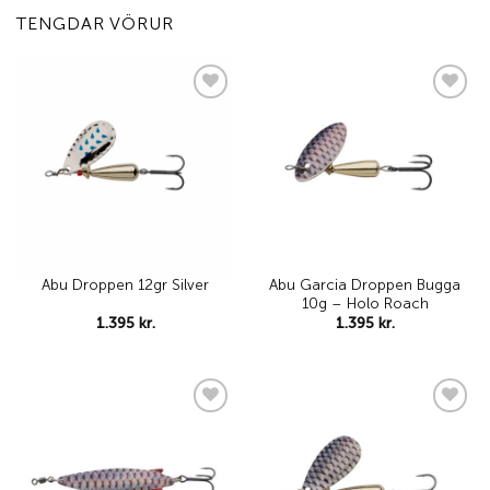
TENGDAR VÖRUR
Add to
Add to
wishlist
wishlist
Abu Garcia Droppen Bugga
Abu Droppen 12gr Silver
10g – Holo Roach
1.395
kr.
1.395
kr.
Add to
Add to
wishlist
wishlist