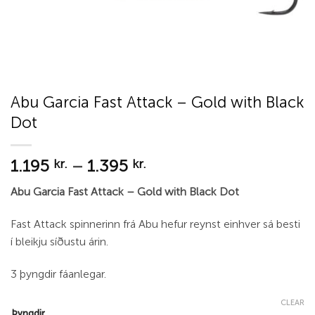
Abu Garcia Fast Attack – Gold with Black
Dot
Price
1.195
–
1.395
kr.
kr.
range:
Abu Garcia Fast Attack – Gold with Black Dot
1.195 kr.
through
Fast Attack spinnerinn frá Abu hefur reynst einhver sá besti
1.395 kr.
í bleikju síðustu árin.
3 þyngdir fáanlegar.
CLEAR
Þyngdir