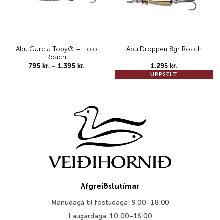
Abu Garcia Toby® – Holo
Abu Droppen 8gr Roach
Roach
Price
795
kr.
–
1.395
kr.
1.295
kr.
range:
UPPSELT
795 kr.
through
1.395 kr.
Afgreiðslutímar
Mánudaga til föstudaga: 9:00–18:00
Laugardaga: 10:00–16:00