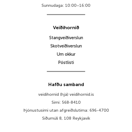
Sunnudaga: 10:00–16:00
Veiðihornið
Stangveiðiverslun
Skotveiðiverslun
Um okkur
Póstlisti
Hafðu samband
veidihornid (hjá) veidihornid.is
Sími: 568-8410
Þjónustusími utan afgreiðslutíma: 696-4700
Síðumúli 8, 108 Reykjavík