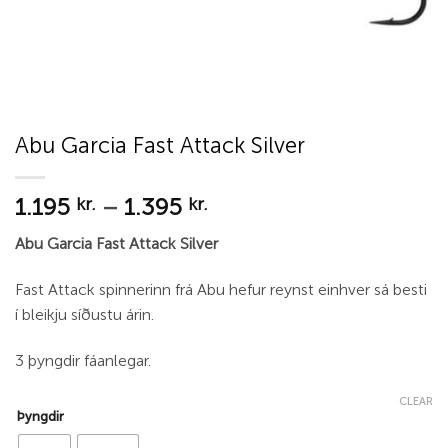
Abu Garcia Fast Attack Silver
Price
1.195
–
1.395
kr.
kr.
range:
Abu Garcia Fast Attack Silver
1.195 kr.
through
Fast Attack spinnerinn frá Abu hefur reynst einhver sá besti
1.395 kr.
í bleikju síðustu árin.
3 þyngdir fáanlegar.
CLEAR
Þyngdir