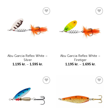
Add to
Add to
wishlist
wishlist
Abu Garcia Reflex White –
Abu Garcia Reflex White –
Silver
Firetiger
Price
Price
1.195
kr.
–
1.595
kr.
1.195
kr.
–
1.695
kr.
range:
range:
1.195 kr.
1.195 kr
through
through
1.595 kr.
1.695 kr
Add to
Add to
wishlist
wishlist