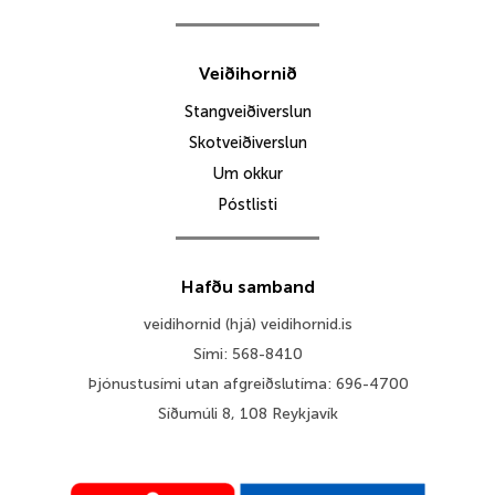
Veiðihornið
Stangveiðiverslun
Skotveiðiverslun
Um okkur
Póstlisti
Hafðu samband
veidihornid (hjá) veidihornid.is
Sími: 568-8410
Þjónustusími utan afgreiðslutíma: 696-4700
Síðumúli 8, 108 Reykjavík