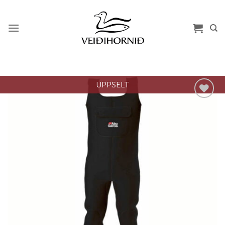
Skip
to
content
UPPSELT
Add to
wishlist