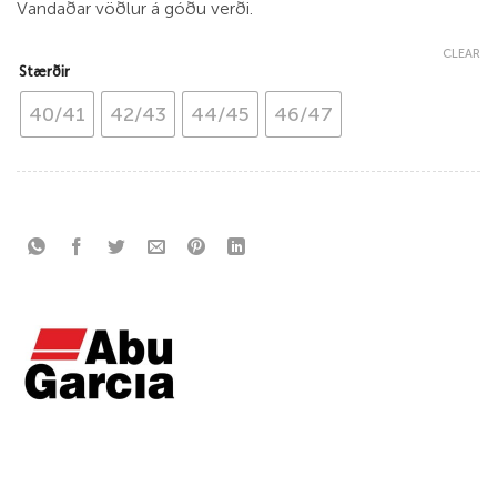
Vandaðar vöðlur á góðu verði.
CLEAR
Stærðir
40/41
42/43
44/45
46/47