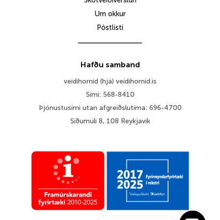
Skotveiðiverslun
Um okkur
Póstlisti
Hafðu samband
veidihornid (hjá) veidihornid.is
Sími: 568-8410
Þjónustusími utan afgreiðslutíma: 696-4700
Síðumúli 8, 108 Reykjavík