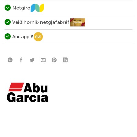
Netgíró
Veiðihornið netgjafabréf
Aur appið