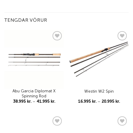
TENGDAR VÖRUR
Add to
Add to
wishlist
wishlist
Abu Garcia Diplomat X
Westin W2 Spin
Spinning Rod
Price
Price
38.995
kr.
–
41.995
kr.
16.995
kr.
–
20.995
kr.
range:
range:
38.995 kr.
16.995 
through
throug
41.995 kr.
20.995 
Add to
Add to