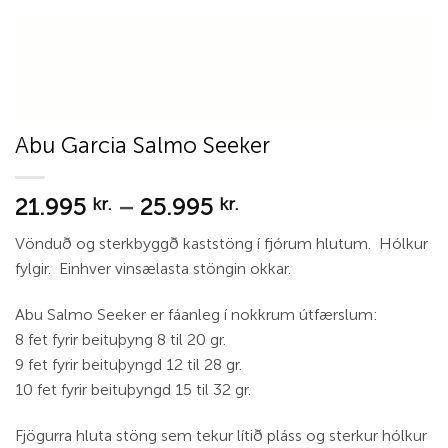
Abu Garcia Salmo Seeker
Price
21.995
–
25.995
kr.
kr.
range:
Vönduð og sterkbyggð kaststöng í fjórum hlutum. Hólkur
21.995 kr.
fylgir. Einhver vinsælasta stöngin okkar.
through
25.995 kr.
Abu Salmo Seeker er fáanleg í nokkrum útfærslum:
8 fet fyrir beituþyng 8 til 20 gr.
9 fet fyrir beituþyngd 12 til 28 gr.
10 fet fyrir beituþyngd 15 til 32 gr.
Fjögurra hluta stöng sem tekur lítið pláss og sterkur hólkur