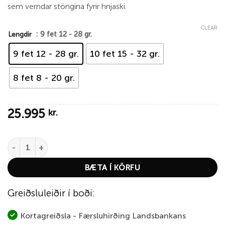
sem verndar stöngina fyrir hnjaski.
CLEAR
: 9 fet 12 - 28 gr.
Lengdir
9 fet 12 - 28 gr.
10 fet 15 - 32 gr.
8 fet 8 - 20 gr.
25.995
kr.
Abu Garcia Salmo Seeker quantity
BÆTA Í KÖRFU
Greiðsluleiðir í boði:
Kortagreiðsla - Færsluhirðing Landsbankans