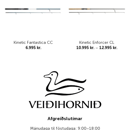
wishlist
wishlist
Kinetic Fantastica CC
Kinetic Enforcer CL
Price
6.995
kr.
10.995
kr.
–
12.995
kr.
range:
10.995 
throug
12.995 
Afgreiðslutímar
Mánudaga til föstudaga: 9:00–18:00