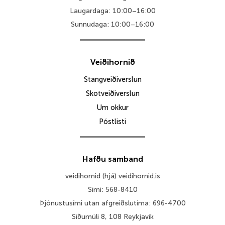
Laugardaga: 10:00–16:00
Sunnudaga: 10:00–16:00
Veiðihornið
Stangveiðiverslun
Skotveiðiverslun
Um okkur
Póstlisti
Hafðu samband
veidihornid (hjá) veidihornid.is
Sími: 568-8410
Þjónustusími utan afgreiðslutíma: 696-4700
Síðumúli 8, 108 Reykjavík