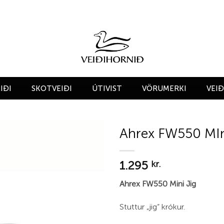
IÐI
SKOTVEIÐI
ÚTIVIST
VÖRUMERKI
VEI
Ahrex FW550 MIn
Add to
1.295
wishlist
kr.
Ahrex FW550 Mini Jig
Stuttur „jig“ krókur.