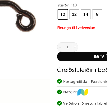
: 10
Stærðir
10
12
14
8
Einungis til í vefverslun
Ahrex FW550 MIni Jig quantity
BÆTA Í
Greiðsluleiðir í bo
Kortagreiðsla - Færsluh
Netgíró
Veiðihornið netgjafabré