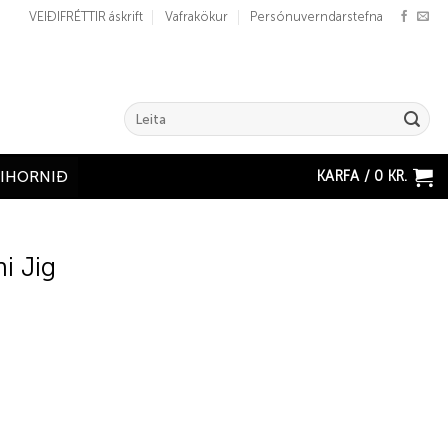
VEIÐIFRÉTTIR áskrift
Vafrakökur
Persónuverndarstefna
Search
for:
KARFA /
0
KR.
ÐIHORNIÐ
i Jig