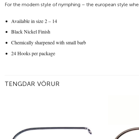
For the modern style of nymphing – the european style when f
Available in size 2 – 14
Black Nickel Finish
Chemically sharpened with small barb
24 Hooks per package
TENGDAR VÖRUR
Add to
wishlist