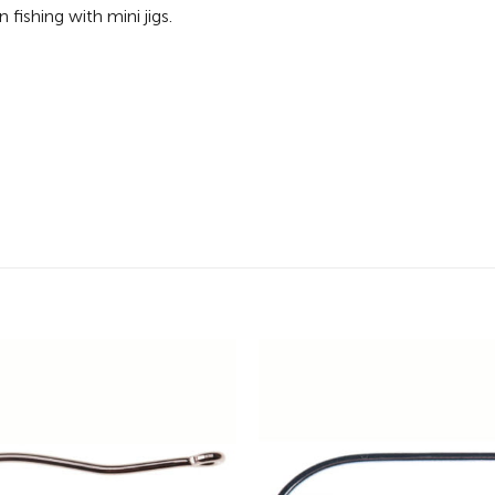
ishing with mini jigs.
Add to
wishlist