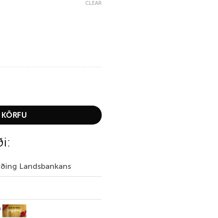
CLEAR
 KÖRFU
ði:
irðing Landsbankans
f