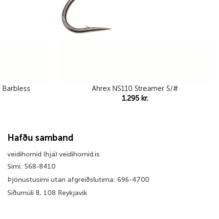
 Barbless
Ahrex NS110 Streamer S/#
1.295
kr.
Hafðu samband
veidihornid (hjá) veidihornid.is
Sími: 568-8410
Þjónustusími utan afgreiðslutíma: 696-4700
Síðumúli 8, 108 Reykjavík