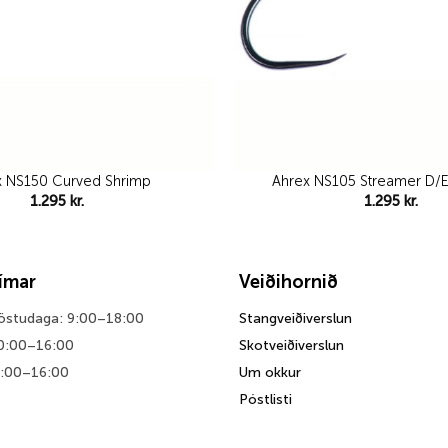
x NS150 Curved Shrimp
Ahrex NS105 Streamer D/E
1.295
kr.
1.295
kr.
tímar
Veiðihornið
föstudaga: 9:00–18:00
Stangveiðiverslun
0:00–16:00
Skotveiðiverslun
0:00–16:00
Um okkur
Póstlisti