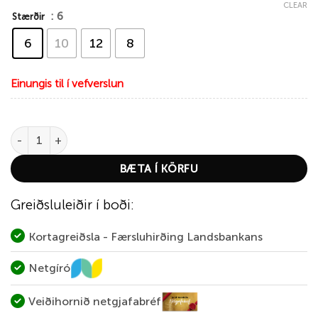
CLEAR
: 6
Stærðir
6
10
12
8
Einungis til í vefverslun
Ahrex NS172 Curved Gammarus quantity
BÆTA Í KÖRFU
Greiðsluleiðir í boði:
Kortagreiðsla - Færsluhirðing Landsbankans
Netgíró
Veiðihornið netgjafabréf