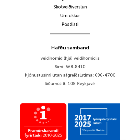
Skotveiðiverslun
Um okkur
Póstlisti
Hafðu samband
veidihornid (hjá) veidihornid.is
Sími: 568-8410
Þjónustusími utan afgreiðslutíma: 696-4700
Síðumúli 8, 108 Reykjavík