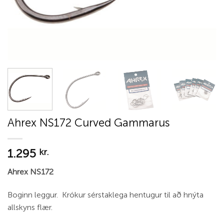
Ahrex NS172 Curved Gammarus
1.295
kr.
Ahrex NS172
Boginn leggur. Krókur sérstaklega hentugur til að hnýta
allskyns flær.