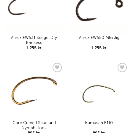
Ahrex FW531 Sedge, Dry
Ahrex FW550 MIni Jig
Barbless
1.295
kr.
1.295
kr.
Add to
Add to
wishlist
wishlist
Core Curved Scud and
Kamasan B110
Nymph Hook