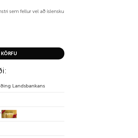
stri sem fellur vel að íslensku
tity
 KÖRFU
ði:
irðing Landsbankans
f