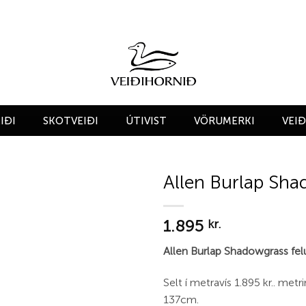
IÐI
SKOTVEIÐI
ÚTIVIST
VÖRUMERKI
VEI
Allen Burlap Sh
Add to
1.895
wishlist
kr.
Allen Burlap Shadowgrass fel
Selt í metravís 1.895 kr.. met
137cm.