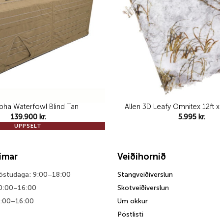
lpha Waterfowl Blind Tan
Allen 3D Leafy Omnitex 12ft 
139.900
kr.
5.995
kr.
UPPSELT
tímar
Veiðihornið
föstudaga: 9:00–18:00
Stangveiðiverslun
0:00–16:00
Skotveiðiverslun
0:00–16:00
Um okkur
Póstlisti