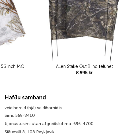
x 56 inch MO
Allen Stake Out Blind felunet
8.895
kr.
Hafðu samband
veidihornid (hjá) veidihornid.is
Sími: 568-8410
Þjónustusími utan afgreiðslutíma: 696-4700
Síðumúli 8, 108 Reykjavík