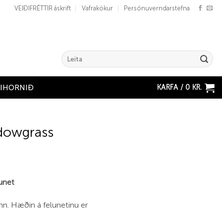
VEIÐIFRÉTTIR áskrift
Vafrakökur
Persónuverndarstefna
Search
for:
KARFA /
0
KR.
ÐIHORNIÐ
adowgrass
unet
rinn. Hæðin á felunetinu er