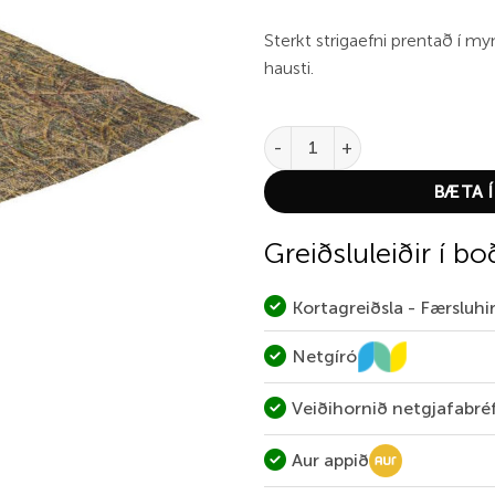
Sterkt strigaefni prentað í myn
hausti.
Allen Burlap Shadowgrass quan
BÆTA Í
Greiðsluleiðir í bo
Kortagreiðsla - Færsluh
Netgíró
Veiðihornið netgjafabré
Aur appið