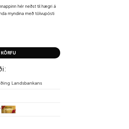
nappinn hér neðst til hægri á
senda myndina með tölvupósti
 KÖRFU
ði:
irðing Landsbankans
f