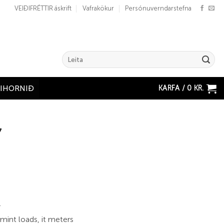
VEIÐIFRÉTTIR áskrift
Vafrakökur
Persónuverndarstefna
Search
for:
KARFA /
0
KR.
ÐIHORNIÐ
7
r
rmint loads, it meters