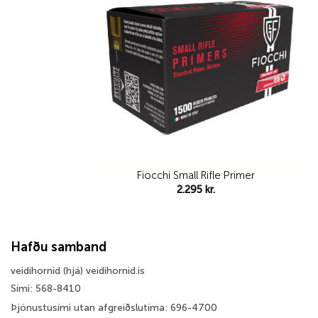
Fiocchi Small Rifle Primer
2.295
kr.
Hafðu samband
veidihornid (hjá) veidihornid.is
Sími: 568-8410
Þjónustusími utan afgreiðslutíma: 696-4700