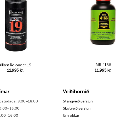
IMR 4166
Alliant Reloader 19
11.995
kr.
11.995
kr.
tímar
Veiðihornið
föstudaga: 9:00–18:00
Stangveiðiverslun
0:00–16:00
Skotveiðiverslun
0:00–16:00
Um okkur