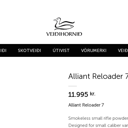
IÐI
SKOTVEIÐI
ÚTIVIST
VÖRUMERKI
VEI
Alliant Reloader 
Add to
11.995
wishlist
kr.
Alliant Reloader 7
Smokeless small rifle powde
Designed for small caliber va