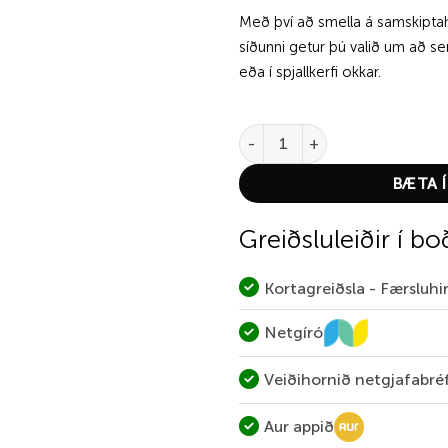
Með því að smella á samskiptah
síðunni getur þú valið um að 
eða í spjallkerfi okkar.
Alliant Reloader 7 quantity
BÆTA Í
Greiðsluleiðir í bo
Kortagreiðsla - Færsluh
Netgíró
Veiðihornið netgjafabré
Aur appið