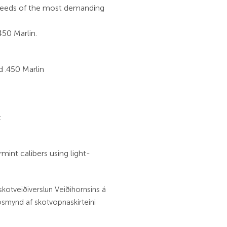
needs of the most demanding
450 Marlin.
d .450 Marlin
t
rmint calibers using light-
skotveiðiverslun Veiðihornsins á
jósmynd af skotvopnaskírteini