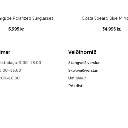
larglide Polarized Sunglasses
Costa Spearo Blue Mirr
6.995
kr.
34.995
kr.
tímar
Veiðihornið
föstudaga: 9:00–18:00
Stangveiðiverslun
0:00–16:00
Skotveiðiverslun
0:00–16:00
Um okkur
Póstlisti