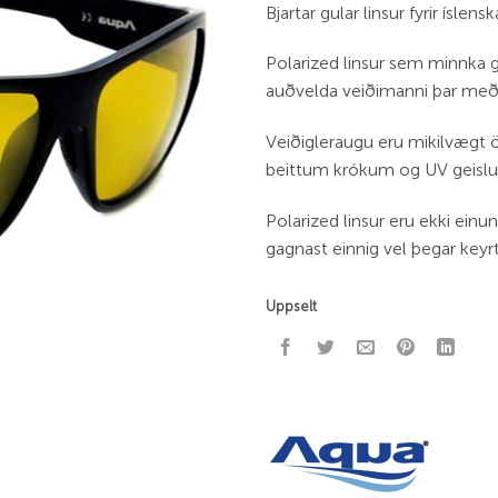
Bjartar gular linsur fyrir íslen
Polarized linsur sem minnka g
auðvelda veiðimanni þar með a
Veiðigleraugu eru mikilvægt 
beittum krókum og UV geislu
Polarized linsur eru ekki einu
gagnast einnig vel þegar keyrt
Uppselt