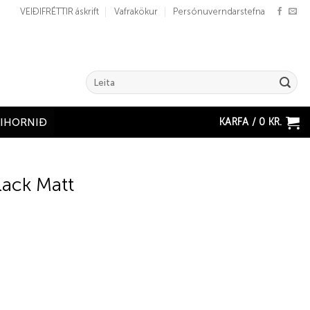
VEIÐIFRÉTTIR áskrift
Vafrakökur
Persónuverndarstefna
Search
for:
KARFA /
0
KR.
ÐIHORNIÐ
lack Matt