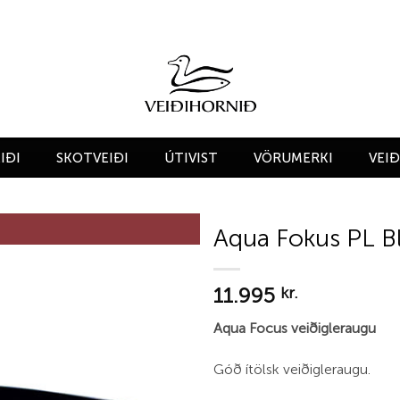
IÐI
SKOTVEIÐI
ÚTIVIST
VÖRUMERKI
VEI
Aqua Fokus PL B
Add to
11.995
wishlist
kr.
Aqua Focus veiðigleraugu
Góð ítölsk veiðigleraugu.