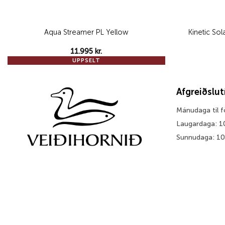
Aqua Streamer PL Yellow
Kinetic So
11.995
kr.
UPPSELT
Afgreiðslu
Mánudaga til 
Laugardaga: 1
Sunnudaga: 1