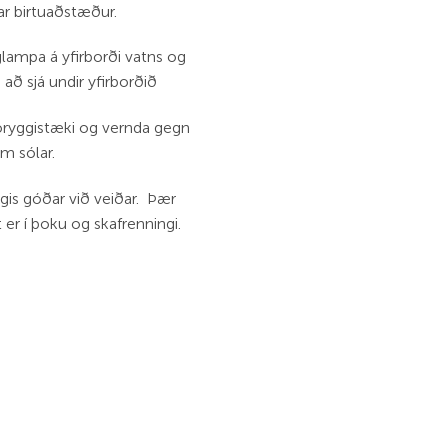
skar birtuaðstæður.
lampa á yfirborði vatns og
ð sjá undir yfirborðið
öryggistæki og vernda gegn
m sólar.
ngis góðar við veiðar. Þær
 er í þoku og skafrenningi.