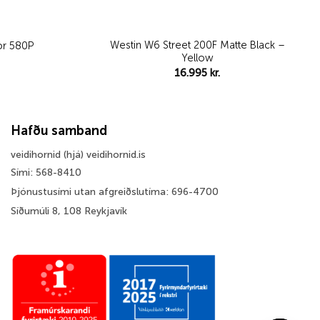
Westin W6 Street 200F Matte Black –
or 580P
Yellow
16.995
kr.
Hafðu samband
veidihornid (hjá) veidihornid.is
Sími: 568-8410
Þjónustusími utan afgreiðslutíma: 696-4700
Síðumúli 8, 108 Reykjavík