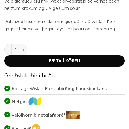
Veiðigleraugu eru mikilvægt öryggistæki og vernda gegn
beittum krókum og UV geislum sólar.
Polarized linsur eru ekki einungis góðar við veiðar. Þær
gagnast einnig vel þegar keyrt er í þoku og skafrenningi.
Aqua Teno Black Matt Pl Yellow quantity
BÆTA Í KÖRFU
Greiðsluleiðir í boði:
Kortagreiðsla - Færsluhirðing Landsbankans
Netgíró
Veiðihornið netgjafabréf
Aur appið