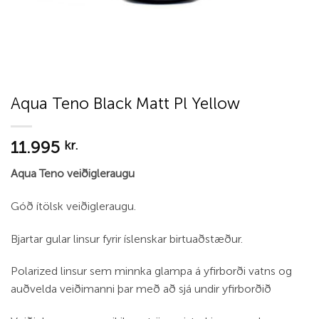
Aqua Teno Black Matt Pl Yellow
11.995
kr.
Aqua Teno veiðigleraugu
Góð ítölsk veiðigleraugu.
Bjartar gular linsur fyrir íslenskar birtuaðstæður.
Polarized linsur sem minnka glampa á yfirborði vatns og
auðvelda veiðimanni þar með að sjá undir yfirborðið