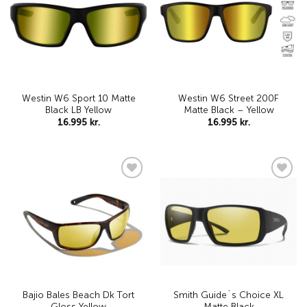
wishlist
wishlist
Westin W6 Sport 10 Matte
Westin W6 Street 200F
Black LB Yellow
Matte Black – Yellow
16.995
kr.
16.995
kr.
Add to
Add to
wishlist
wishlist
Bajio Bales Beach Dk Tort
Smith Guide´s Choice XL
Gloss Yellow
Matte Black