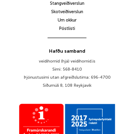
Stangveiðiverslun
Skotveiðiverslun
Um okkur
Póstlisti
Hafðu samband
veidihornid (hjá) veidihornid.is
Sími: 568-8410
Þjónustusími utan afgreiðslutíma: 696-4700
Síðumúli 8, 108 Reykjavík