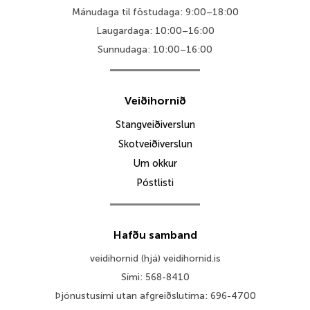
Mánudaga til föstudaga: 9:00–18:00
Laugardaga: 10:00–16:00
Sunnudaga: 10:00–16:00
Veiðihornið
Stangveiðiverslun
Skotveiðiverslun
Um okkur
Póstlisti
Hafðu samband
veidihornid (hjá) veidihornid.is
Sími: 568-8410
Þjónustusími utan afgreiðslutíma: 696-4700