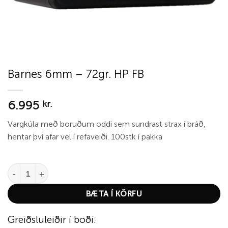
Barnes 6mm – 72gr. HP FB
6.995
kr.
Vargkúla með boruðum oddi sem sundrast strax í bráð,
hentar því afar vel í refaveiði. 100stk í pakka
Barnes 6mm - 72gr. HP FB quantity
BÆTA Í KÖRFU
Greiðsluleiðir í boði: