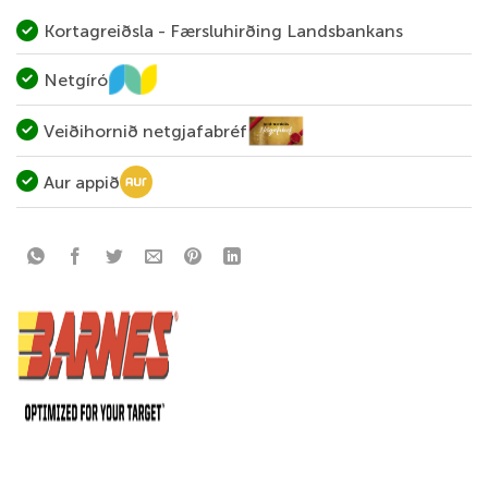
Kortagreiðsla - Færsluhirðing Landsbankans
Netgíró
Veiðihornið netgjafabréf
Aur appið