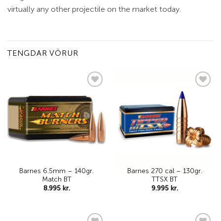
virtually any other projectile on the market today.
TENGDAR VÖRUR
Add to
Add to
wishlist
wishlist
Barnes 6.5mm – 140gr.
Barnes 270 cal – 130gr.
Match BT
TTSX BT
8.995
kr.
9.995
kr.