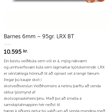
Barnes 6mm – 95gr. LRX BT
10.595
kr.
Ein bestu veiðikúla sem völ er á, mjög nákvæm
og umhverfisvæn kúla sem lágmarkar kjötskemmdir. LRX
er sérstaklega hönnuð til að opnast vel á lengri færum.
Þegar þú kaupir skot í
skotveiðiverslun Veiðihornsins á netinu þarftu að senda
okkur ljósmynd af
skotvopnaskírteini þínu. Með því að smella á
samskiptahnappinn hér neðst til
hægri á síðunni getur þú valið um að senda myndina með