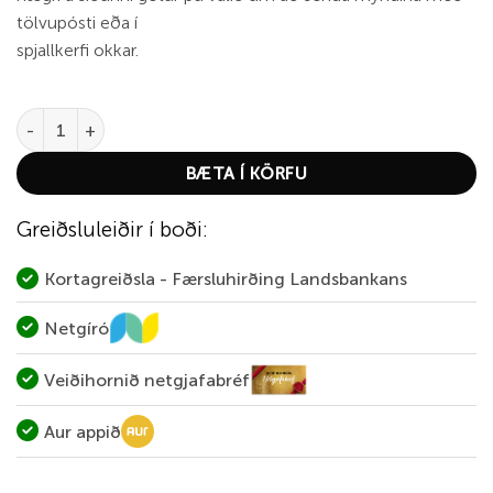
tölvupósti eða í
spjallkerfi okkar.
Barnes 6mm - 95gr. LRX BT quantity
BÆTA Í KÖRFU
Greiðsluleiðir í boði:
Kortagreiðsla - Færsluhirðing Landsbankans
Netgíró
Veiðihornið netgjafabréf
Aur appið