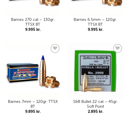
Barnes 270 cal – 130gr.
Barnes 6.5mm – 120gr.
TTSX BT
TTSX BT
9.995
kr.
9.995
kr.
Add to
Add to
wishlist
wishlist
Barnes 7mm – 120gr. TTSX
S&B Bullet 22 cal – 45gr.
BT
Soft Point
9.895
kr.
2.895
kr.