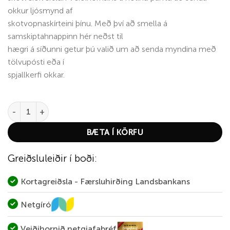
okkur ljósmynd af
skotvopnaskírteini þínu. Með því að smella á
samskiptahnappinn hér neðst til
hægri á síðunni getur þú valið um að senda myndina með
tölvupósti eða í
spjallkerfi okkar.
Barnes 30 cal - 150gr. TTSX BT quantity
BÆTA Í KÖRFU
Greiðsluleiðir í boði:
Kortagreiðsla - Færsluhirðing Landsbankans
Netgíró
Veiðihornið netgjafabréf