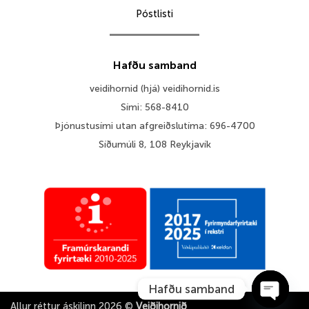
Póstlisti
Hafðu samband
veidihornid (hjá) veidihornid.is
Sími: 568-8410
Þjónustusími utan afgreiðslutíma: 696-4700
Síðumúli 8, 108 Reykjavík
Hafðu samband
Allur réttur áskilinn 2026 ©
Veiðihornið