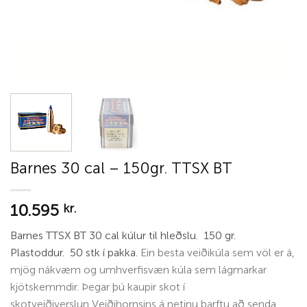
Barnes 30 cal – 150gr. TTSX BT
10.595
kr.
Barnes TTSX BT 30 cal kúlur til hleðslu. 150 gr.
Plastoddur. 50 stk í pakka.
Ein besta veiðikúla sem völ er á,
mjög nákvæm
og umhverfisvæn kúla sem lágmarkar
kjötskemmdir. Þegar þú kaupir skot í
skotveiðiverslun Veiðihornsins á netinu þarftu að senda