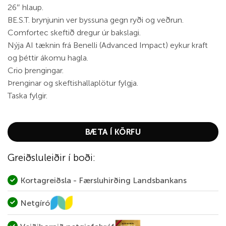
26″ hlaup.
BE.S.T. brynjunin ver byssuna gegn ryði og veðrun.
Comfortec skeftið dregur úr bakslagi.
Nýja AI tæknin frá Benelli (Advanced Impact) eykur kraft
og þéttir ákomu hagla.
Crio þrengingar.
Þrenginar og skeftishallaplötur fylgja.
Taska fylgir.
BÆTA Í KÖRFU
Greiðsluleiðir í boði:
Kortagreiðsla - Færsluhirðing Landsbankans
Netgíró