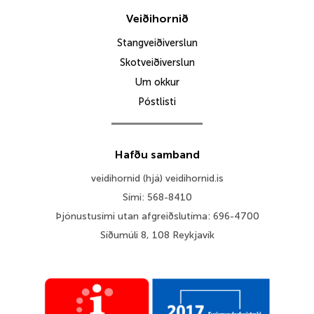
Veiðihornið
Stangveiðiverslun
Skotveiðiverslun
Um okkur
Póstlisti
Hafðu samband
veidihornid (hjá) veidihornid.is
Sími: 568-8410
Þjónustusími utan afgreiðslutíma: 696-4700
Síðumúli 8, 108 Reykjavík