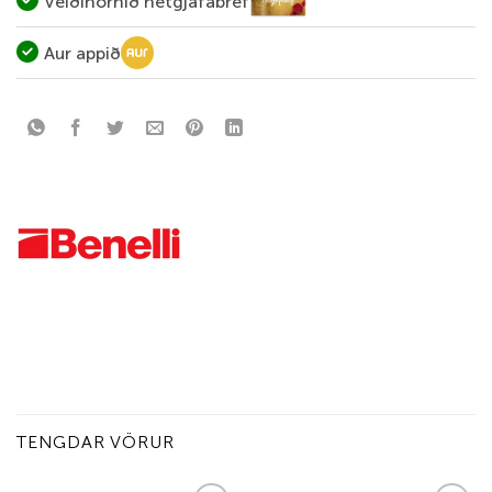
Veiðihornið netgjafabréf
Aur appið
TENGDAR VÖRUR