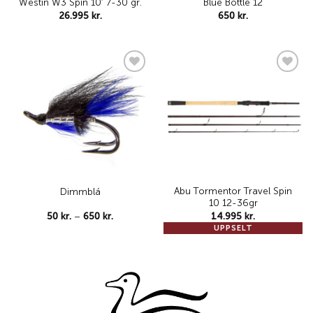
Westin W3 Spin 10′ 7-30 gr.
Blue Bottle 12
26.995
kr.
650
kr.
Add to
Add to
wishlist
wishlist
Abu Tormentor Travel Spin
Dimmblá
10 12-36gr
Price
50
kr.
–
650
kr.
14.995
kr.
range:
UPPSELT
50 kr.
through
650 kr.