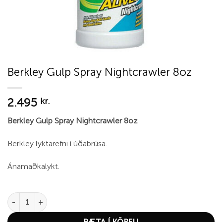
Berkley Gulp Spray Nightcrawler 8oz
2.495
kr.
Berkley Gulp Spray Nightcrawler 8oz
Berkley lyktarefni í úðabrúsa.
Ánamaðkalykt.
Berkley Gulp Spray Nightcrawler 8oz quantity
BÆTA Í KÖRFU