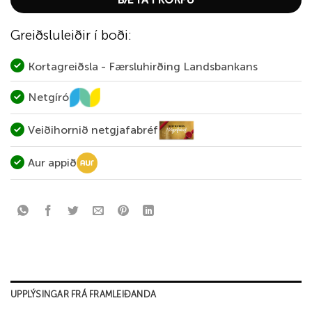
Greiðsluleiðir í boði:
Kortagreiðsla - Færsluhirðing Landsbankans
Netgíró
Veiðihornið netgjafabréf
Aur appið
UPPLÝSINGAR FRÁ FRAMLEIÐANDA