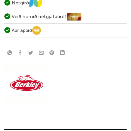
Netgíró
Veiðihornið netgjafabréf
Aur appið