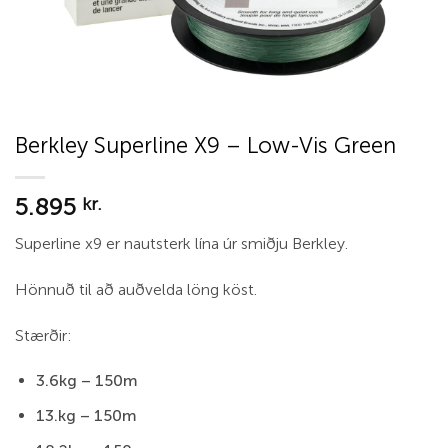
Berkley Superline X9 – Low-Vis Green
5.895
kr.
Superline x9 er nautsterk lína úr smiðju Berkley.
Hönnuð til að auðvelda löng köst.
Stærðir:
3.6kg – 150m
13.kg – 150m