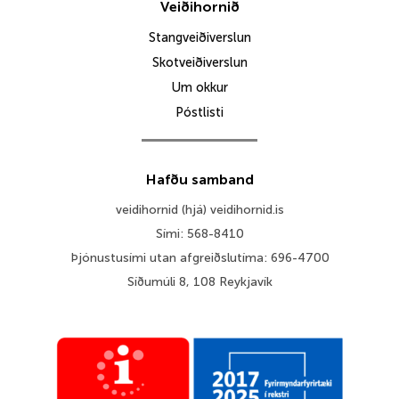
Veiðihornið
Stangveiðiverslun
Skotveiðiverslun
Um okkur
Póstlisti
Hafðu samband
veidihornid (hjá) veidihornid.is
Sími: 568-8410
Þjónustusími utan afgreiðslutíma: 696-4700
Síðumúli 8, 108 Reykjavík