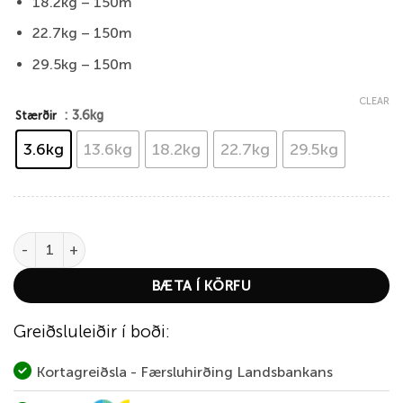
18.2kg – 150m
22.7kg – 150m
29.5kg – 150m
CLEAR
: 3.6kg
Stærðir
3.6kg
13.6kg
18.2kg
22.7kg
29.5kg
Berkley Superline X9 – Low-Vis Green quantity
BÆTA Í KÖRFU
Greiðsluleiðir í boði:
Kortagreiðsla - Færsluhirðing Landsbankans