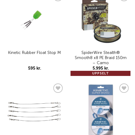
Add to
Add to
wishlist
wishlist
SpiderWire Stealth®
Kinetic Rubber Float Stop M
Smooth8 x8 PE Braid 150m
– Camo
595
kr.
5.995
kr.
UPPSELT
Add to
Add to
wishlist
wishlist