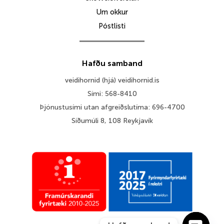
Um okkur
Póstlisti
Hafðu samband
veidihornid (hjá) veidihornid.is
Sími: 568-8410
Þjónustusími utan afgreiðslutíma: 696-4700
Síðumúli 8, 108 Reykjavík