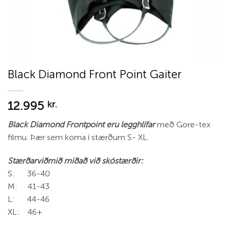
Black Diamond Front Point Gaiter
12.995
kr.
Black Diamond Frontpoint eru legghlífar
með Gore-tex
filmu. Þær sem koma í stærðum S- XL.
Stærðarviðmið miðað við skóstærðir:
S: 36-40
M: 41-43
L: 44-46
XL: 46+