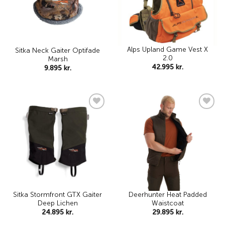
Alps Upland Game Vest X
Sitka Neck Gaiter Optifade
2.0
Marsh
42.995
kr.
9.895
kr.
Add to
Add to
wishlist
wishlist
Sitka Stormfront GTX Gaiter
Deerhunter Heat Padded
Deep Lichen
Waistcoat
24.895
kr.
29.895
kr.