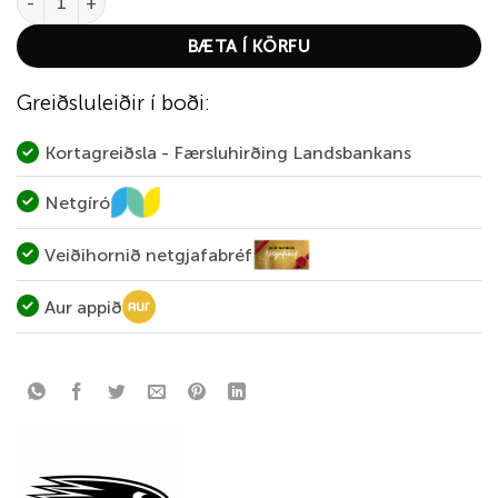
BÆTA Í KÖRFU
Greiðsluleiðir í boði:
Kortagreiðsla - Færsluhirðing Landsbankans
Netgíró
Veiðihornið netgjafabréf
Aur appið