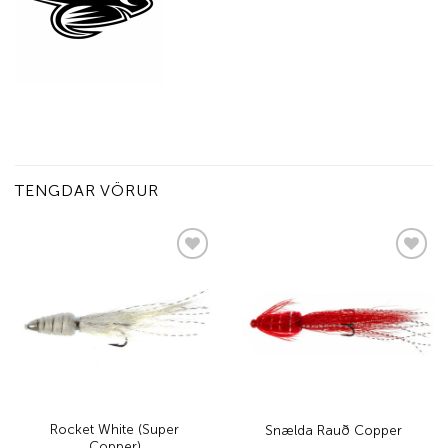
TENGDAR VÖRUR
Add to
Add to
wishlist
wishlist
Rocket White (Super
Snælda Rauð Copper
Copper)