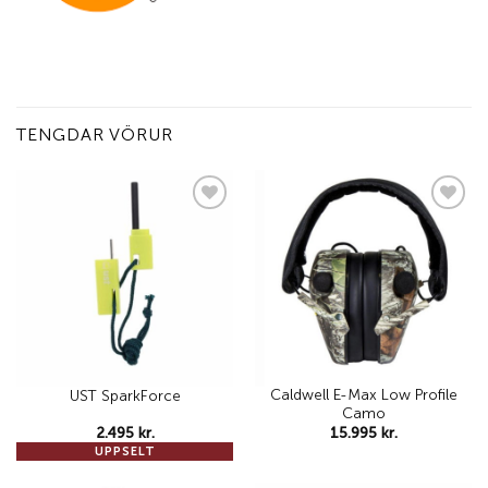
TENGDAR VÖRUR
Add to
Add to
wishlist
wishlist
Caldwell E-Max Low Profile
UST SparkForce
Camo
2.495
kr.
15.995
kr.
UPPSELT