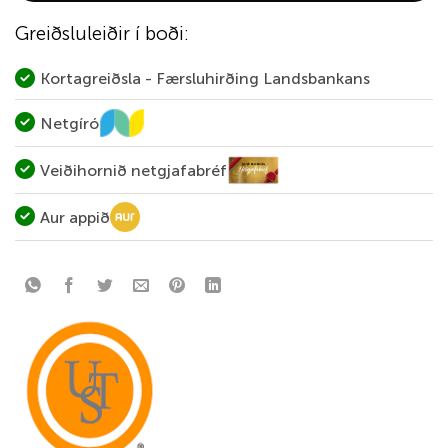
Greiðsluleiðir í boði:
Kortagreiðsla - Færsluhirðing Landsbankans
Netgíró
Veiðihornið netgjafabréf
Aur appið