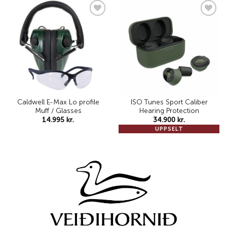
Add to
Add to
wishlist
wishlist
Caldwell E-Max Lo profile
ISO Tunes Sport Caliber
Muff / Glasses
Hearing Protection
14.995
kr.
34.900
kr.
UPPSELT