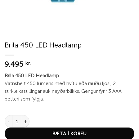
Brila 450 LED Headlamp
9.495
kr.
Brila 450 LED Headlamp
Vatnshelt 450 lumens með hvítu eða rauðu ljósi, 2
stirkleikastillingar auk neyðarblikks. Gengur fyrir 3 AAA
betterí sem fylgja.
Brila 450 LED Headlamp quantity
BÆTA Í KÖRFU