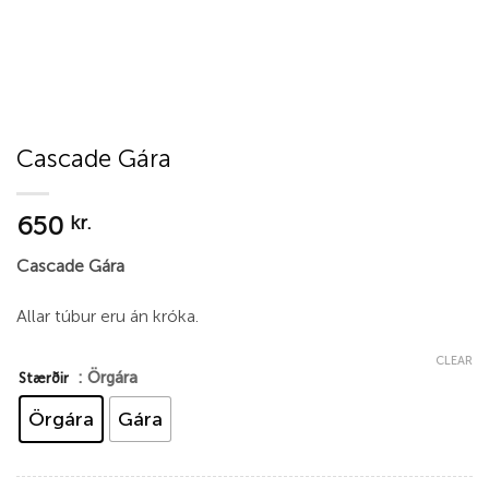
Cascade Gára
650
kr.
Cascade Gára
Allar túbur eru án króka.
CLEAR
: Örgára
Stærðir
Örgára
Gára