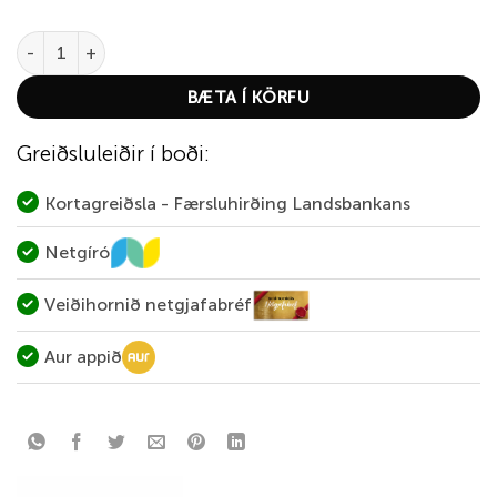
Cascade Gára quantity
BÆTA Í KÖRFU
Greiðsluleiðir í boði:
Kortagreiðsla - Færsluhirðing Landsbankans
Netgíró
Veiðihornið netgjafabréf
Aur appið