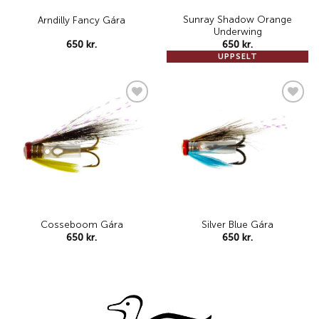
Sunray Shadow Orange
Arndilly Fancy Gára
Underwing
650
kr.
650
kr.
UPPSELT
Add to
Add to
wishlist
wishlist
Silver Blue Gára
Cosseboom Gára
650
kr.
650
kr.