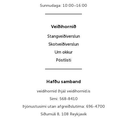
Sunnudaga: 10:00–16:00
Veiðihornið
Stangveiðiverslun
Skotveiðiverslun
Um okkur
Póstlisti
Hafðu samband
veidihornid (hjá) veidihornid.is
Sími: 568-8410
Þjónustusími utan afgreiðslutíma: 696-4700
Síðumúli 8, 108 Reykjavík