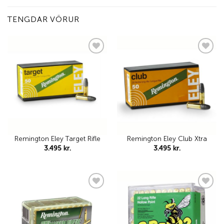
TENGDAR VÖRUR
Add to
Add to
wishlist
wishlist
Remington Eley Target Rifle
Remington Eley Club Xtra
3.495
kr.
3.495
kr.
Add to
Add to
wishlist
wishlist