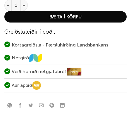
CCI 22 Mag haglaskot quantity
BÆTA Í KÖRFU
Greiðsluleiðir í boði:
Kortagreiðsla - Færsluhirðing Landsbankans
Netgíró
Veiðihornið netgjafabréf
Aur appið