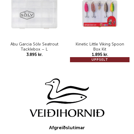
wishlist
wishlist
Abu Garcia Sölv Seatrout
Kinetic Little Viking Spoon
Tacklebox – L
Box Kit
3.895
kr.
1.895
kr.
UPPSELT
Afgreiðslutímar