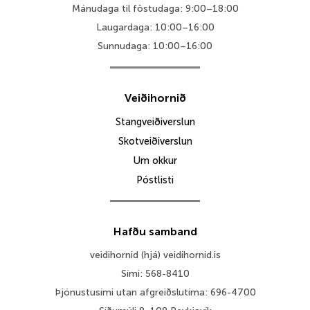
Mánudaga til föstudaga: 9:00–18:00
Laugardaga: 10:00–16:00
Sunnudaga: 10:00–16:00
Veiðihornið
Stangveiðiverslun
Skotveiðiverslun
Um okkur
Póstlisti
Hafðu samband
veidihornid (hjá) veidihornid.is
Sími: 568-8410
Þjónustusími utan afgreiðslutíma: 696-4700