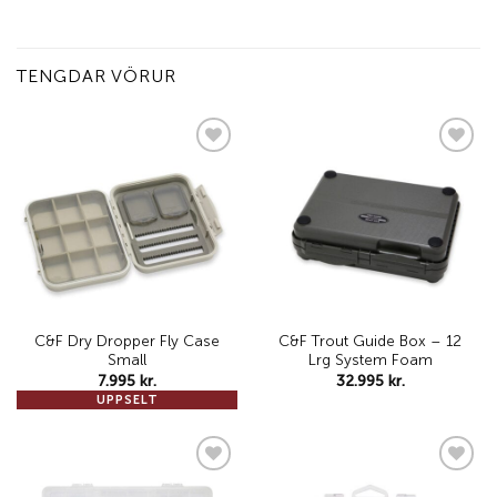
TENGDAR VÖRUR
Add to
Add to
wishlist
wishlist
C&F Dry Dropper Fly Case
C&F Trout Guide Box – 12
Small
Lrg System Foam
7.995
kr.
32.995
kr.
UPPSELT
Add to
Add to