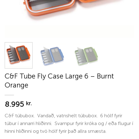
C&F Tube Fly Case Large 6 – Burnt
Orange
8.995
kr.
C&F túbubox. Vandað, vatnshelt túbubox. 6 hólf fyrir
túbur í annarri hliðinni. Svampur fyrir króka og / eða flugur í
hinni hliðinni og tvö hólf fyrir það allra smæsta.