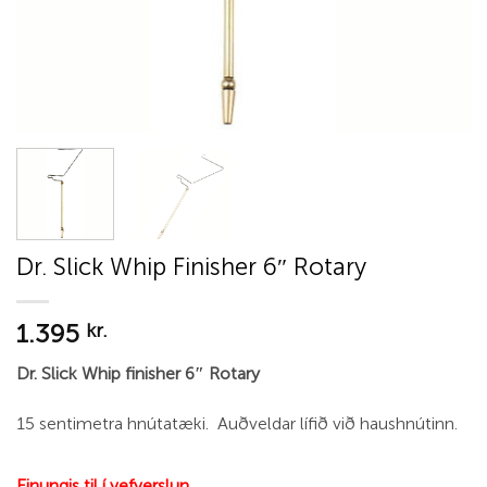
Dr. Slick Whip Finisher 6″ Rotary
1.395
kr.
Dr. Slick Whip finisher 6″ Rotary
15 sentimetra hnútatæki. Auðveldar lífið við haushnútinn.
Einungis til í vefverslun