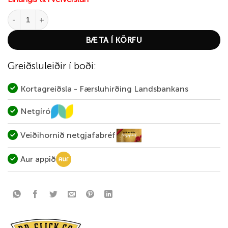
Dr. Slick Whip Finisher 6" Rotary quantity
BÆTA Í KÖRFU
Greiðsluleiðir í boði:
Kortagreiðsla - Færsluhirðing Landsbankans
Netgíró
Veiðihornið netgjafabréf
Aur appið