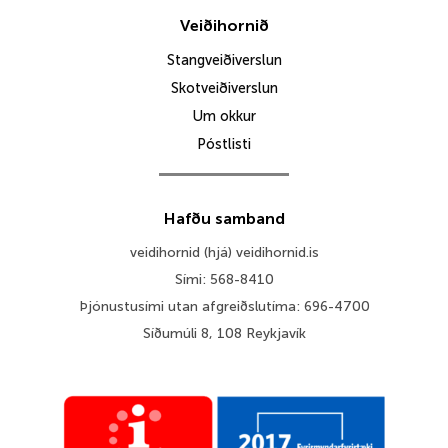
Veiðihornið
Stangveiðiverslun
Skotveiðiverslun
Um okkur
Póstlisti
Hafðu samband
veidihornid (hjá) veidihornid.is
Sími: 568-8410
Þjónustusími utan afgreiðslutíma: 696-4700
Síðumúli 8, 108 Reykjavík