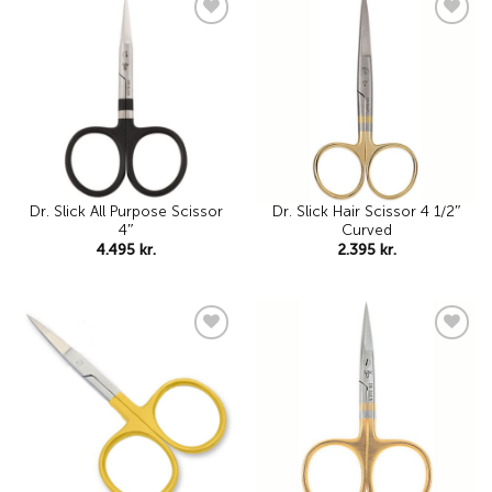
Add to
Add to
wishlist
wishlist
Dr. Slick All Purpose Scissor
Dr. Slick Hair Scissor 4 1/2″
4″
Curved
4.495
kr.
2.395
kr.
Add to
Add to
wishlist
wishlist