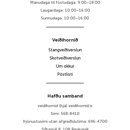
Mánudaga til föstudaga: 9:00–18:00
Laugardaga: 10:00–16:00
Sunnudaga: 10:00–16:00
Veiðihornið
Stangveiðiverslun
Skotveiðiverslun
Um okkur
Póstlisti
Hafðu samband
veidihornid (hjá) veidihornid.is
Sími: 568-8410
Þjónustusími utan afgreiðslutíma: 696-4700
Síðumúli 8, 108 Reykjavík