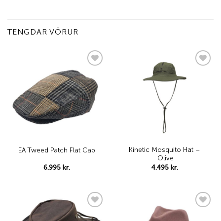
TENGDAR VÖRUR
Add to
Add to
wishlist
wishlist
Kinetic Mosquito Hat –
EA Tweed Patch Flat Cap
Olive
6.995
kr.
4.495
kr.
Add to
Add to