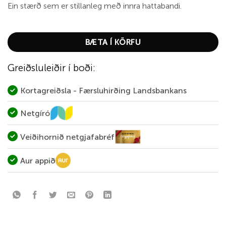
Ein stærð sem er stillanleg með innra hattabandi.
BÆTA Í KÖRFU
Greiðsluleiðir í boði:
Kortagreiðsla - Færsluhirðing Landsbankans
Netgíró
Veiðihornið netgjafabréf
Aur appið