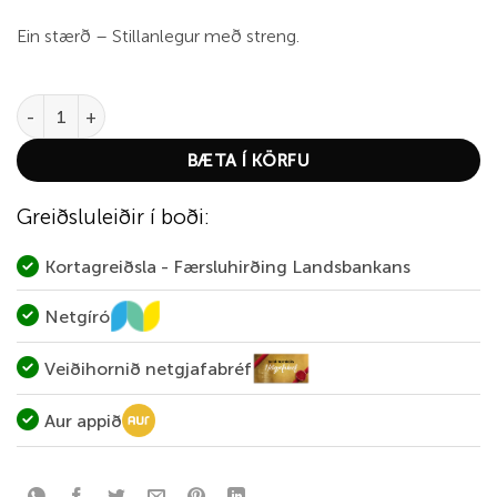
Ein stærð – Stillanlegur með streng.
EA Summer Cowboy Hat Olive Green quantity
BÆTA Í KÖRFU
Greiðsluleiðir í boði:
Kortagreiðsla - Færsluhirðing Landsbankans
Netgíró
Veiðihornið netgjafabréf
Aur appið