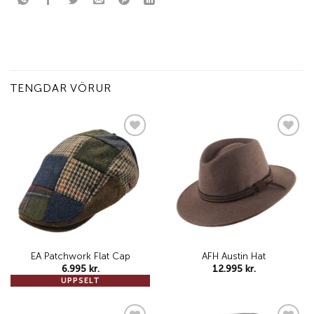
TENGDAR VÖRUR
Add to
Add to
wishlist
wishlist
EA Patchwork Flat Cap
AFH Austin Hat
6.995
kr.
12.995
kr.
UPPSELT