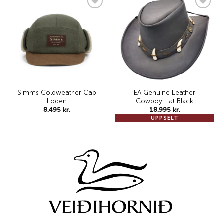
Add to
Add to
wishlist
wishlist
Simms Coldweather Cap
EA Genuine Leather
Loden
Cowboy Hat Black
8.495
kr.
18.995
kr.
UPPSELT