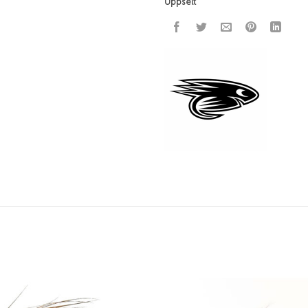
Uppselt
Add to
wishlist