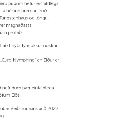
bæru púpum hefur einfaldlega
la hér inn þremur í röð.
Tungstenhaus og löngu,
hver magnaðasta
fum prófað
l að hnýta fyrir okkur nokkur
g „Euro Nymphing“ en Eiður er
ið nefndum þær einfaldlega
öfum Eiðs.
ugubar Veiðihornsins árið 2022
ig.