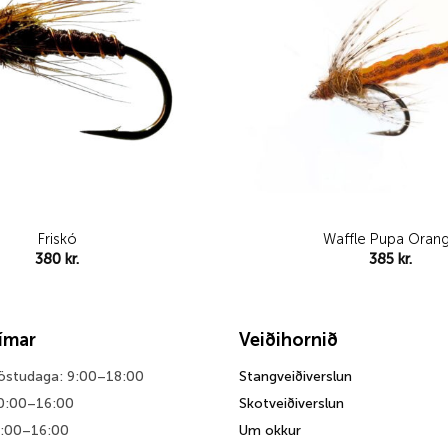
Friskó
Waffle Pupa Oran
380
kr.
385
kr.
tímar
Veiðihornið
föstudaga: 9:00–18:00
Stangveiðiverslun
0:00–16:00
Skotveiðiverslun
0:00–16:00
Um okkur