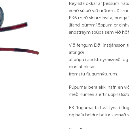
Reynsla okkar af þessum frá
verið sú að við urðum að smel
EK6 með sínum hvíta, þunga 
lifandi gúmmílöppum er ein
andstreymispúpa sem við hö
Við fengum Eið Kristjánsson ti
afbrigði
af púpu í andstreymisveiði o
einn af okkar
fremstu fluguhnýturum.
Púpurnar bera ekki nafn en v
með númeri á eftir upphafsst
EK flugurnar birtust fyrst í fl
og hafa heldur betur sannað s