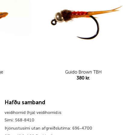
ge
Guido Brown TBH
380
kr.
Hafðu samband
veidihornid (hjá) veidihornid.is
Sími: 568-8410
Þjónustusími utan afgreiðslutíma: 696-4700