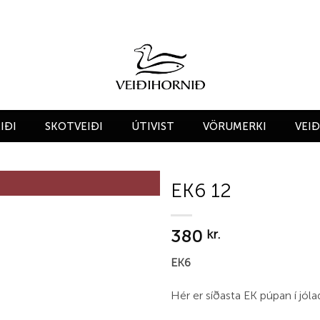
IÐI
SKOTVEIÐI
ÚTIVIST
VÖRUMERKI
VEI
EK6 12
Add to
380
wishlist
kr.
EK6
Hér er síðasta EK púpan í jóla