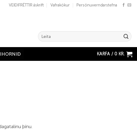
VEIÐIFRÉTTIR áskrift
Vafrakökur
Persónuverndarstefna
Search
for:
KARFA /
0
KR.
ÐIHORNIÐ
dagatalinu þínu.