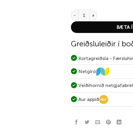
Flæðarmús quantity
BÆTA Í
Greiðsluleiðir í bo
Kortagreiðsla - Færsluh
Netgíró
Veiðihornið netgjafabré
Aur appið