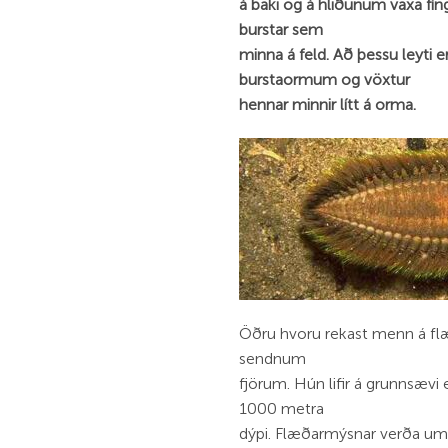
á baki og á hliðunum vaxa fíng
burstar sem
minna á feld. Að þessu leyti 
burstaormum og vöxtur
hennar minnir lítt á orma.
Öðru hvoru rekast menn á flæ
sendnum
fjörum. Hún lifir á grunnsævi 
1000 metra
dýpi. Flæðarmýsnar verða u