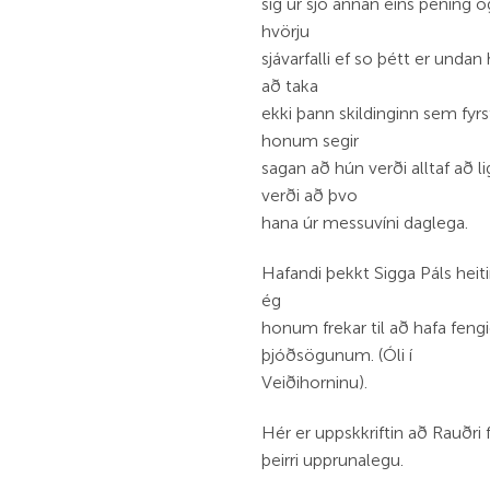
sig úr sjó annan eins pening 
hvörju
sjávarfalli ef so þétt er unda
að taka
ekki þann skildinginn sem fyrst
honum segir
sagan að hún verði alltaf að li
verði að þvo
hana úr messuvíni daglega.
Hafandi þekkt Sigga Páls heit
ég
honum frekar til að hafa fengi
þjóðsögunum. (Óli í
Veiðihorninu).
Hér er uppskkriftin að Rauðri
þeirri upprunalegu.