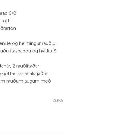
read 6/0
skotti
aðrarfön
nille og helmingur rauð ull
ruðu flashabou og hvítlituð
ahár, 2 rauðlitaðar
kjóttar hanahálsfjaðrir
ðum rauðum augum með
CLEAR