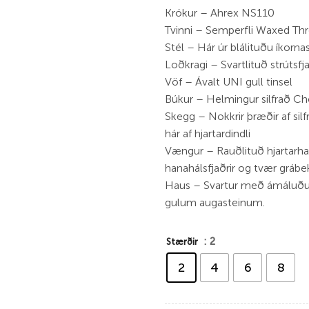
Krókur – Ahrex NS110
Tvinni – Semperfli Waxed Th
Stél – Hár úr blálituðu íkorna
Loðkragi – Svartlituð strútsfj
Vöf – Ávalt UNI gull tinsel
Búkur – Helmingur silfrað Che
Skegg – Nokkrir þræðir af silf
hár af hjartardindli
Vængur – Rauðlituð hjartarhal
hanahálsfjaðrir og tvær grábek
Haus – Svartur með ámálu
gulum augasteinum.
: 2
Stærðir
2
4
6
8