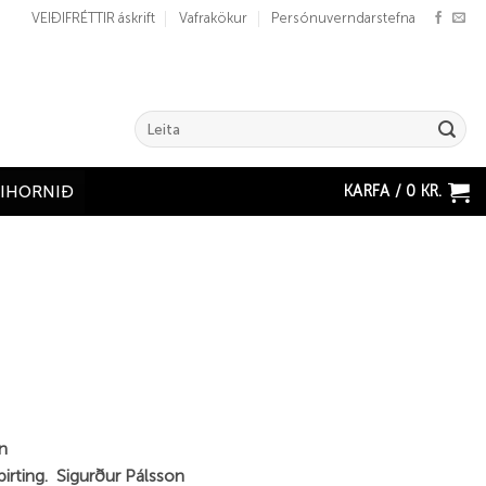
VEIÐIFRÉTTIR áskrift
Vafrakökur
Persónuverndarstefna
Search
for:
KARFA /
0
KR.
ÐIHORNIÐ
n
birting. Sigurður Pálsson