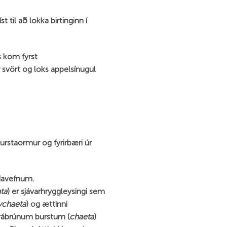
t til að lokka birtinginn í
 kom fyrst
r svört og loks appelsínugul
urstaormur og fyrirbæri úr
ndavefnum.
ta
) er sjávarhryggleysingi sem
ychaeta
) og ættinni
grábrúnum burstum (
chaeta
)