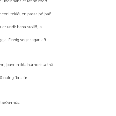
og undir hana er látinn með
n henni tekið, en passa þó það
 er undir hana stolið; á
ggja. Einnig segir sagan að
inn, þann mikla húmorista trúi
ð nafngiftina úr
 flæðarmús,