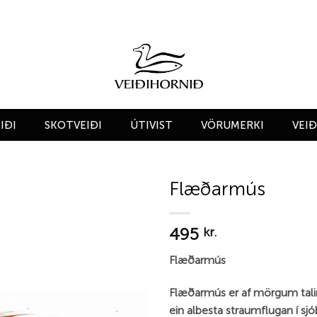
IÐI
SKOTVEIÐI
ÚTIVIST
VÖRUMERKI
VEI
Flæðarmús
Add to
495
wishlist
kr.
Flæðarmús
Flæðarmús er af mörgum tali
ein albesta straumflugan í sjó