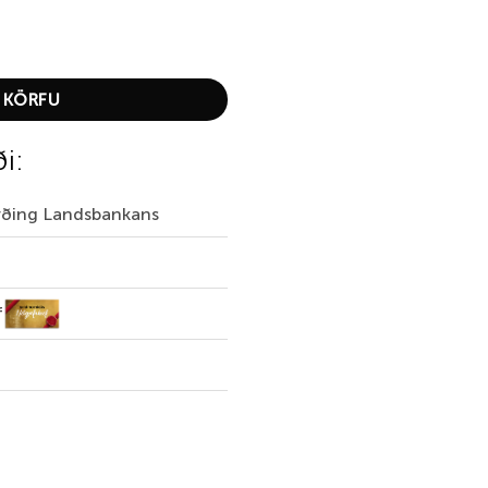
 KÖRFU
ði:
irðing Landsbankans
f