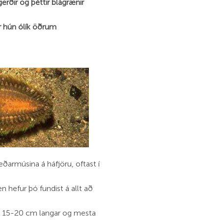
erðir og þéttir blágrænir
er hún ólík öðrum
ðarmúsina á háfjöru, oftast í
en hefur þó fundist á allt að
m 15-20 cm langar og mesta