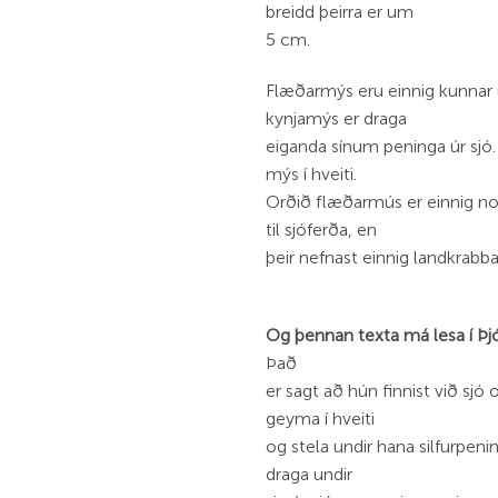
breidd þeirra er um
5 cm.
Flæðarmýs eru einnig kunnar ú
kynjamýs er draga
eiganda sínum peninga úr sjó.
mýs í hveiti.
Orðið flæðarmús er einnig n
til sjóferða, en
þeir nefnast einnig landkrabba
Og þennan texta má lesa í Þ
Það
er sagt að hún finnist við sjó
geyma í hveiti
og stela undir hana silfurpeni
draga undir