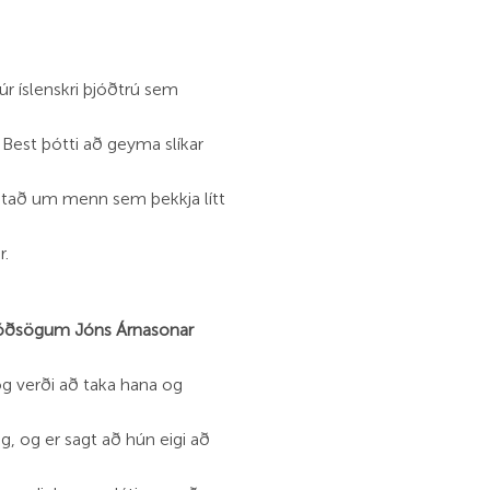
r íslenskri þjóðtrú sem
 Best þótti að geyma slíkar
otað um menn sem þekkja lítt
r.
jóðsögum Jóns Árnasonar
 og verði að taka hana og
ng, og er sagt að hún eigi að