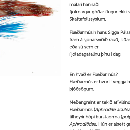
málari hannaði
fjölmargar góðar flugur ekki sís
Skaftafellssýslum.
Flæðarmúsin hans Sigga Pálss
fram á sjónarsviðið rauð, síða
eða sú sem er
í jóladagatalinu þínu í dag.
En hvað er Flæðarmús?
Flæðarmús er hvort tveggja b
þjóðsögum.
Neðangreint er tekið af Vísi
Flæðarmús (
Aphrodite aculea
tilheyrir hópi burstaorma (
pol
Aphroditidae
. Hún er alsett 