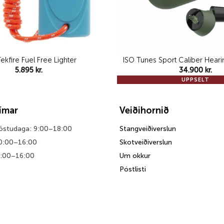
ekfire Fuel Free Lighter
ISO Tunes Sport Caliber Heari
5.895
kr.
34.900
kr.
UPPSELT
tímar
Veiðihornið
föstudaga: 9:00–18:00
Stangveiðiverslun
0:00–16:00
Skotveiðiverslun
0:00–16:00
Um okkur
Póstlisti