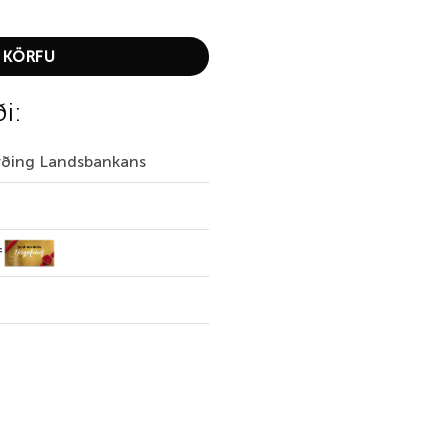
 KÖRFU
ði:
irðing Landsbankans
f