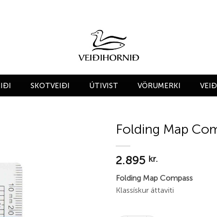
IÐI
SKOTVEIÐI
ÚTIVIST
VÖRUMERKI
VEI
Folding Map Co
Add to
2.895
wishlist
kr.
Folding Map Compass
Klassískur áttaviti