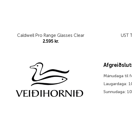
Caldwell Pro Range Glasses Clear
UST T
2.595
kr.
Afgreiðslu
Mánudaga til 
Laugardaga: 1
Sunnudaga: 1