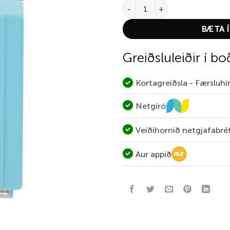
Folding Map Compass quantity
BÆTA Í
Greiðsluleiðir í bo
Kortagreiðsla - Færsluh
Netgíró
Veiðihornið netgjafabré
Aur appið