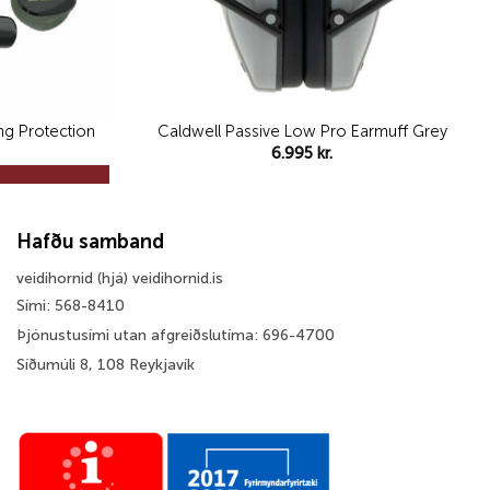
ng Protection
Caldwell Passive Low Pro Earmuff Grey
6.995
kr.
Hafðu samband
veidihornid (hjá) veidihornid.is
Sími: 568-8410
Þjónustusími utan afgreiðslutíma: 696-4700
Síðumúli 8, 108 Reykjavík