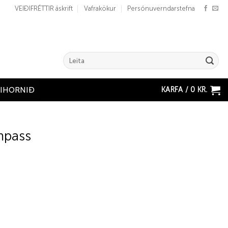
VEIÐIFRÉTTIR áskrift
Vafrakökur
Persónuverndarstefna
Search
for:
KARFA /
0
KR.
ÐIHORNIÐ
mpass