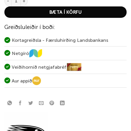
BÆTA Í KÖRFU
Greiðsluleiðir í boði:
Kortagreiðsla - Færsluhirðing Landsbankans
Netgíró
Veiðihornið netgjafabréf
Aur appið