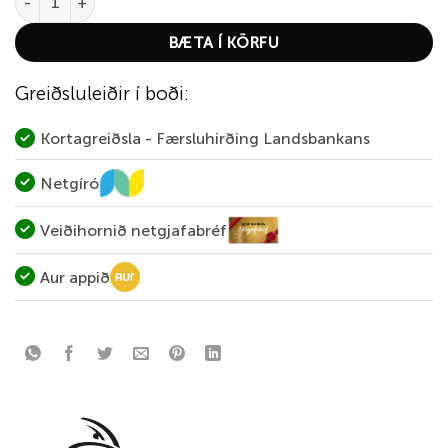
BÆTA Í KÖRFU
Greiðsluleiðir í boði:
Kortagreiðsla - Færsluhirðing Landsbankans
Netgíró
Veiðihornið netgjafabréf
Aur appið