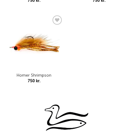
750
kr.
750
kr.
Add to
wishlist
Homer Shrimpson
750
kr.