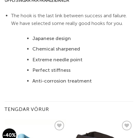
UPPLÝSINGAR FRÁ FRAMLEIÐANDA
The hook is the last link between success and failure.
We have selected some really good hooks for you.
Japanese design
Chemical sharpened
Extreme needle point
Perfect stiffness
Anti-corrosion treatment
TENGDAR VÖRUR
-40%
Add to
Add to