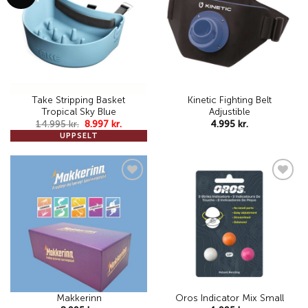
wishlist
wishlist
Take Stripping Basket
Kinetic Fighting Belt
Tropical Sky Blue
Adjustible
Original
Current
14.995
kr.
8.997
kr.
4.995
kr.
price
price
UPPSELT
was:
is:
14.995 kr..
8.997 kr..
Add to
Add to
wishlist
wishlist
Makkerinn
Oros Indicator Mix Small