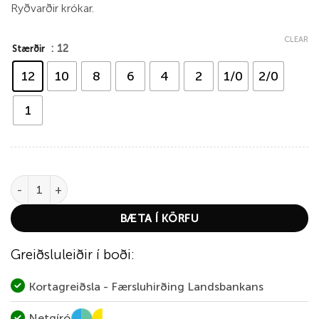
Ryðvarðir krókar.
CLEAR
: 12
Stærðir
12
10
8
6
4
2
1/0
2/0
1
Kinetic Baitholder Hook quantity
BÆTA Í KÖRFU
Greiðsluleiðir í boði:
Kortagreiðsla - Færsluhirðing Landsbankans
Netgíró