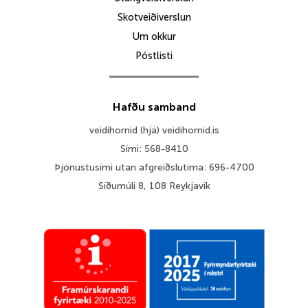
Skotveiðiverslun
Um okkur
Póstlisti
Hafðu samband
veidihornid (hjá) veidihornid.is
Sími: 568-8410
Þjónustusími utan afgreiðslutíma: 696-4700
Síðumúli 8, 108 Reykjavík