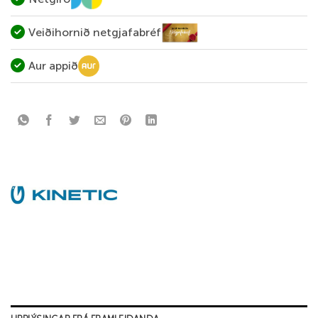
Veiðihornið netgjafabréf
Aur appið