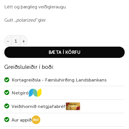
Létt og þægileg veiðigleraugu.
Gult „
polarized“
gler.
Kinetic Baja Snook – Black quantity
BÆTA Í KÖRFU
Greiðsluleiðir í boði:
Kortagreiðsla - Færsluhirðing Landsbankans
Netgíró
Veiðihornið netgjafabréf
Aur appið