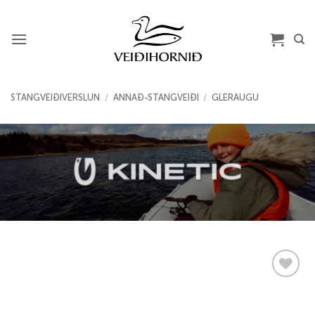
Skip
to
content
STANGVEIÐIVERSLUN
/
ANNAÐ-STANGVEIÐI
/
GLERAUGU
Add to
wishlist