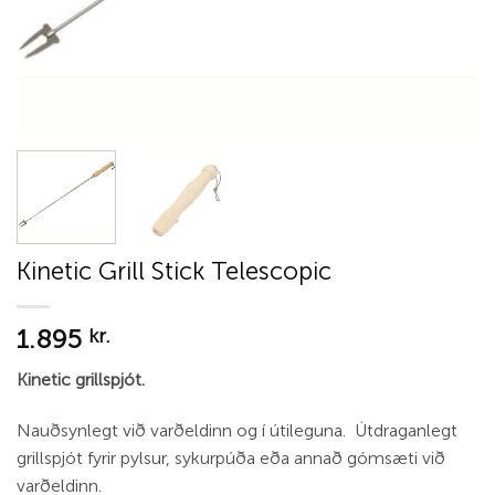
Kinetic Grill Stick Telescopic
1.895
kr.
Kinetic grillspjót.
Nauðsynlegt við varðeldinn og í útileguna. Útdraganlegt
grillspjót fyrir pylsur, sykurpúða eða annað gómsæti við
varðeldinn.