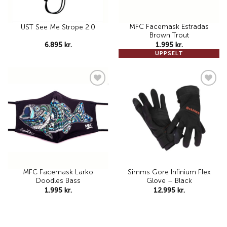
MFC Facemask Estradas
UST See Me Strope 2.0
Brown Trout
6.895
kr.
1.995
kr.
UPPSELT
Add to
Add to
wishlist
wishlist
MFC Facemask Larko
Simms Gore Infinium Flex
Doodles Bass
Glove – Black
1.995
kr.
12.995
kr.