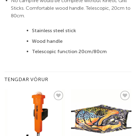
No campfire would be complete without Kinetic Grill
Sticks. Comfortable wood handle. Telescopic, 20cm to
80cm.
Stainless steel stick
Wood handle
Telescopic function 20cm/80cm
TENGDAR VÖRUR
Add to
Add to
wishlist
wishlist