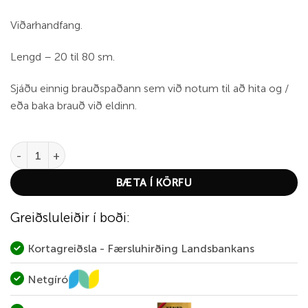
Viðarhandfang.
Lengd – 20 til 80 sm.
Sjáðu einnig brauðspaðann sem við notum til að hita og /
eða baka brauð við eldinn.
Kinetic Grill Stick Telescopic quantity
BÆTA Í KÖRFU
Greiðsluleiðir í boði:
Kortagreiðsla - Færsluhirðing Landsbankans
Netgíró