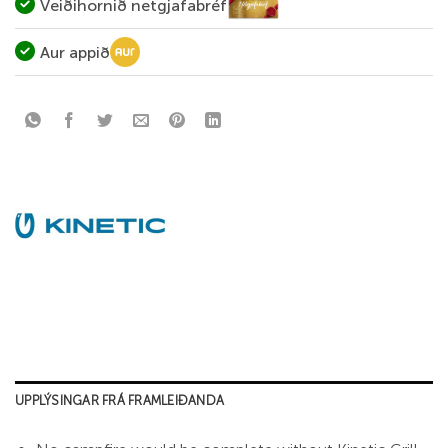
Veiðihornið netgjafabréf
Aur appið
UPPLÝSINGAR FRÁ FRAMLEIÐANDA