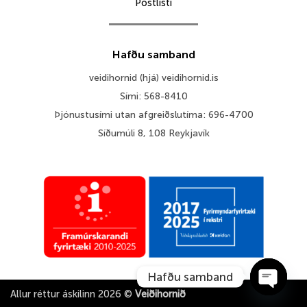
Póstlisti
Hafðu samband
veidihornid (hjá) veidihornid.is
Sími: 568-8410
Þjónustusími utan afgreiðslutíma: 696-4700
Síðumúli 8, 108 Reykjavík
Hafðu samband
Allur réttur áskilinn 2026 ©
Veiðihornið