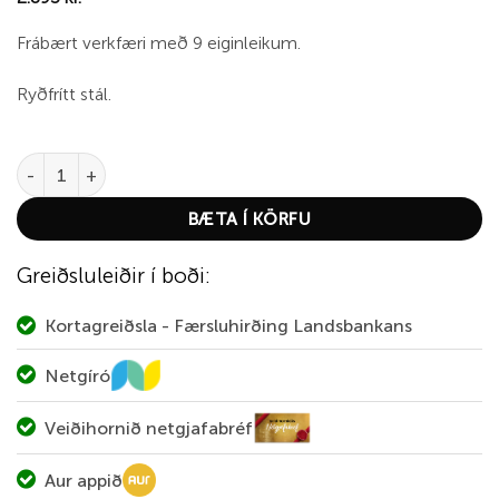
Frábært verkfæri með 9 eiginleikum.
Ryðfrítt stál.
Kinetic Pocket Multi Tool quantity
BÆTA Í KÖRFU
Greiðsluleiðir í boði:
Kortagreiðsla - Færsluhirðing Landsbankans
Netgíró
Veiðihornið netgjafabréf
Aur appið