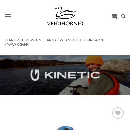
Skip
to
content
STANGVEIÐIVERSLUN
/
ANNAÐ-STANGVEIÐI
/
HNÍFAR &
SMÁVERKFÆRI
Add to
wishlist