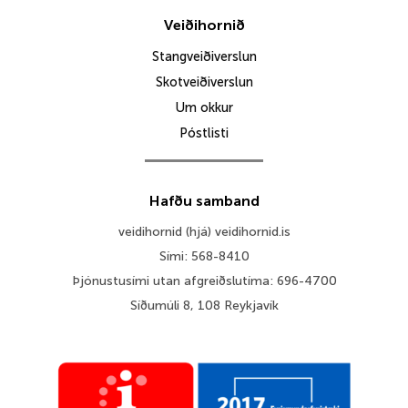
Veiðihornið
Stangveiðiverslun
Skotveiðiverslun
Um okkur
Póstlisti
Hafðu samband
veidihornid (hjá) veidihornid.is
Sími: 568-8410
Þjónustusími utan afgreiðslutíma: 696-4700
Síðumúli 8, 108 Reykjavík