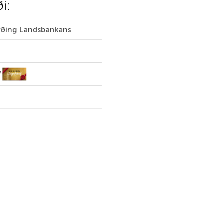
ði:
irðing Landsbankans
f