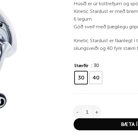
Húsið er úr koltrefjum og spól
Kinetic Stardust er með brem
6 legum.
Góð sveif með þægilegu gripi
Kinetic Stardust er fáanlegt í
silungsveiði og 40 fyrir stærri 
: 30
Stærðir
30
40
Kinetic Stardust FD quantity
BÆTA Í