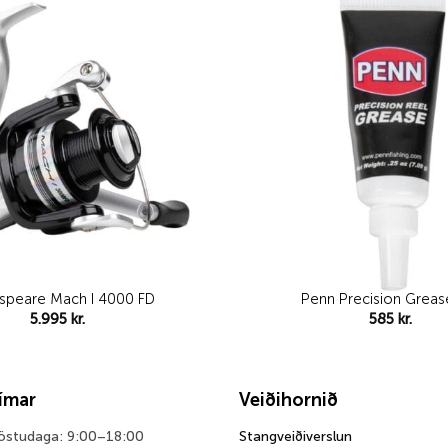
Add to
wishlist
speare Mach I 4000 FD
Penn Precision Grease
5.995
kr.
585
kr.
tímar
Veiðihornið
föstudaga: 9:00–18:00
Stangveiðiverslun