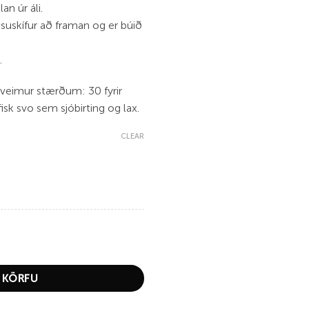
an úr áli.
suskífur að framan og er búið
.
 tveimur stærðum: 30 fyrir
fisk svo sem sjóbirting og lax.
CLEAR
 KÖRFU