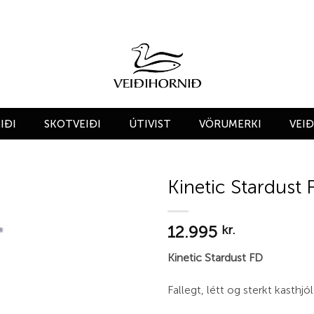
IÐI
SKOTVEIÐI
ÚTIVIST
VÖRUMERKI
VEI
Kinetic Stardust 
Add to
12.995
wishlist
kr.
Kinetic Stardust FD
Fallegt, létt og sterkt kasthjól