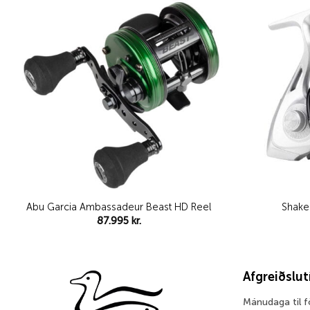
Add to
wishlist
Abu Garcia Ambassadeur Beast HD Reel
Shake
87.995
kr.
Afgreiðslu
Mánudaga til 