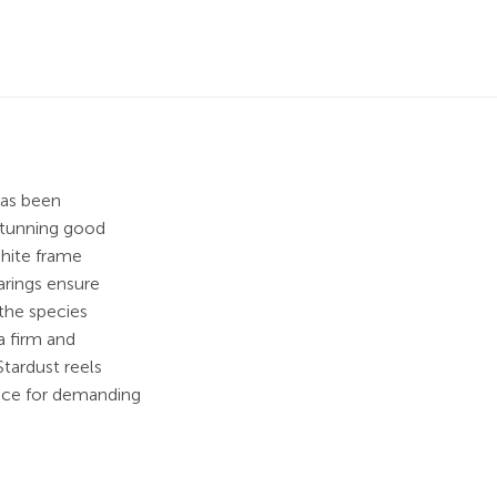
has been
stunning good
phite frame
arings ensure
the species
a firm and
tardust reels
ice for demanding