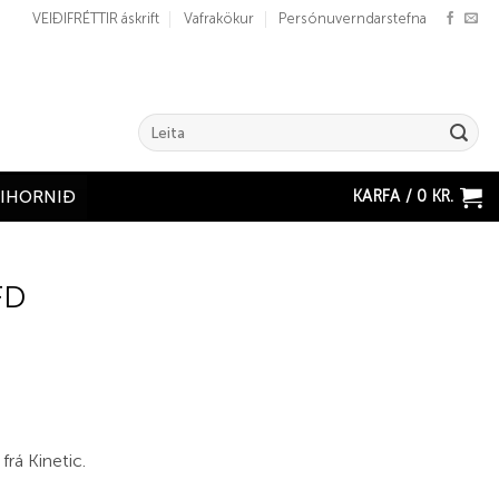
VEIÐIFRÉTTIR áskrift
Vafrakökur
Persónuverndarstefna
Search
for:
KARFA /
0
KR.
ÐIHORNIÐ
FD
 frá Kinetic.