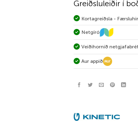
Greiðsluleiðir í bo
Kortagreiðsla - Færsluh
Netgíró
Veiðihornið netgjafabré
Aur appið