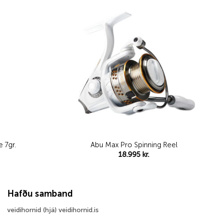
Add to
Add to
wishlist
wishlist
 7gr.
Abu Max Pro Spinning Reel
18.995
kr.
Hafðu samband
veidihornid (hjá) veidihornid.is