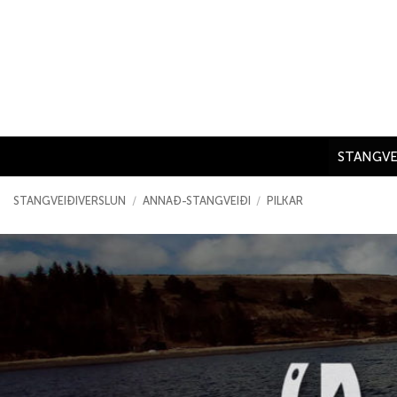
Skip
to
content
STANGVE
STANGVEIÐIVERSLUN
/
ANNAÐ-STANGVEIÐI
/
PILKAR