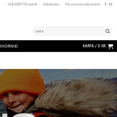
VEIÐIFRÉTTIR áskrift
Vafrakökur
Persónuverndarstefna
Search
for:
KARFA /
0
KR.
ÐIHORNIÐ