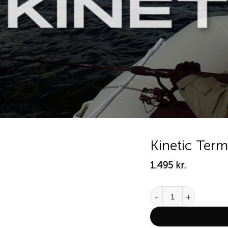
Kinetic Term
1.495
kr.
Add to
wishlist
Kinetic Terminator 200