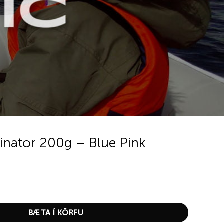
inator 200g – Blue Pink
g – Blue Pink quantity
BÆTA Í KÖRFU