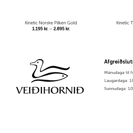
Kinetic Norske Pilken Gold
Kinetic 
Price
1.195
kr.
–
2.895
kr.
range:
1.195 kr.
through
2.895 kr.
Afgreiðslu
Mánudaga til 
Laugardaga: 1
Sunnudaga: 1