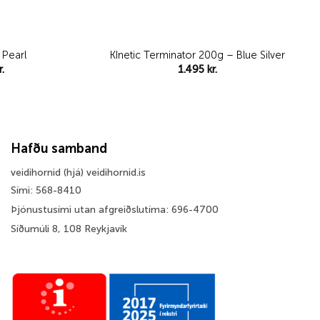
 Pearl
KInetic Terminator 200g – Blue Silver
Price
r.
1.495
kr.
range:
1.595 kr.
through
1.895 kr.
Hafðu samband
veidihornid (hjá) veidihornid.is
Sími: 568-8410
Þjónustusími utan afgreiðslutíma: 696-4700
Síðumúli 8, 108 Reykjavík