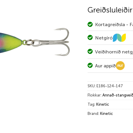
Greiðsluleiðir
Kortagreiðsla - 
Netgíró
Veiðihornið netg
Aur appið
SKU:
E186-124-147
Flokkar:
Annað-stangveið
Tag:
Kinetic
Brand:
Kinetic