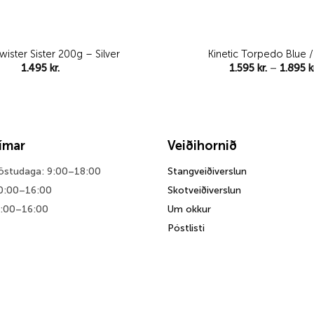
Twister Sister 200g – Silver
Kinetic Torpedo Blue /
1.495
kr.
1.595
kr.
–
1.895
k
tímar
Veiðihornið
föstudaga: 9:00–18:00
Stangveiðiverslun
0:00–16:00
Skotveiðiverslun
0:00–16:00
Um okkur
Póstlisti