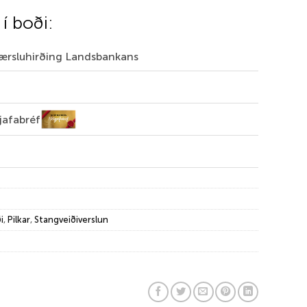
 í boði:
Færsluhirðing Landsbankans
jafabréf
i
,
Pilkar
,
Stangveiðiverslun