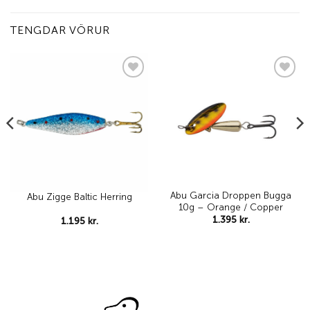
TENGDAR VÖRUR
Add to
Add to
wishlist
wishlist
Abu Garcia Droppen Bugga
Abu Zigge Baltic Herring
10g – Orange / Copper
1.395
kr.
1.195
kr.