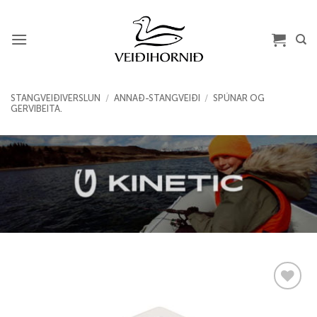
Skip
to
content
STANGVEIÐIVERSLUN
/
ANNAÐ-STANGVEIÐI
/
SPÚNAR OG
GERVIBEITA.
Add to
wishlist