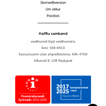
Skotveiðiverslun
Um okkur
Póstlisti
Hafðu samband
veidihornid (hjá) veidihornid.is
Sími: 568-8410
Þjónustusími utan afgreiðslutíma: 696-4700
Síðumúli 8, 108 Reykjavík