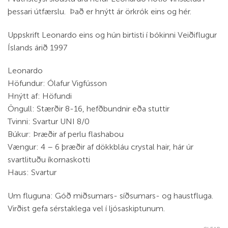
þessari útfærslu. Það er hnýtt ár örkrók eins og hér.
Uppskrift Leonardo eins og hún birtisti í bókinni Veiðiflugur
Íslands árið 1997
Leonardo
Höfundur: Ólafur Vigfússon
Hnýtt af: Höfundi
Öngull: Stærðir 8-16, hefðbundnir eða stuttir
Tvinni: Svartur UNI 8/0
Búkur: Þræðir af perlu flashabou
Vængur: 4 – 6 þræðir af dökkbláu crystal hair, hár úr
svartlituðu íkornaskotti
Haus: Svartur
Um fluguna: Góð miðsumars- síðsumars- og haustfluga.
Virðist gefa sérstaklega vel í ljósaskiptunum.