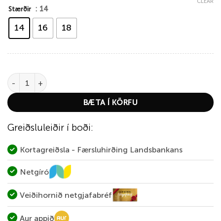
CLEAR
: 14
Stærðir
14
16
18
Leonardo quantity
BÆTA Í KÖRFU
Greiðsluleiðir í boði:
Kortagreiðsla - Færsluhirðing Landsbankans
Netgíró
Veiðihornið netgjafabréf
Aur appið