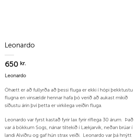
Leonardo
650
kr.
Leonardo
Óhætt er að fullyrða að þessi fluga er ekki í hópi þekktustu
flugna en vinsældir hennar hafa þó verið að aukast mikið
síðustu árin því þetta er virkilega veiðin fluga.
Leonardo var fyrst kastað fyrir lax fyrir ríflega 30 árum. Það
var á bökkum Sogs, nánar tiltekið í Lækjarvík, neðan brúar í
landi Alviðru og gaf hún strax veiði. Leonardo var þá hnýtt