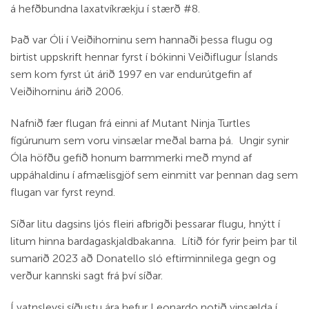
á hefðbundna laxatvíkrækju í stærð #8.
Það var Óli í Veiðihorninu sem hannaði þessa flugu og
birtist uppskrift hennar fyrst í bókinni Veiðiflugur Íslands
sem kom fyrst út árið 1997 en var endurútgefin af
Veiðihorninu árið 2006.
Nafnið fær flugan frá einni af Mutant Ninja Turtles
fígúrunum sem voru vinsælar meðal barna þá. Ungir synir
Óla höfðu gefið honum barmmerki með mynd af
uppáhaldinu í afmælisgjöf sem einmitt var þennan dag sem
flugan var fyrst reynd.
Síðar litu dagsins ljós fleiri afbrigði þessarar flugu, hnýtt í
litum hinna bardagaskjaldbakanna. Lítið fór fyrir þeim þar til
sumarið 2023 að Donatello sló eftirminnilega gegn og
verður kannski sagt frá því síðar.
Í vatnsleysi síðustu ára hefur Leonardo notið vinsælda í