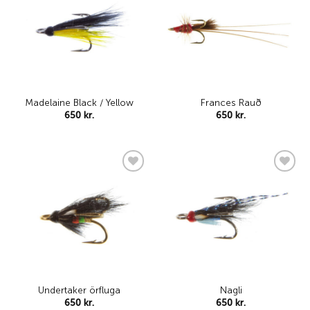
wishlist
wishlist
Madelaine Black / Yellow
Frances Rauð
650
kr.
650
kr.
Add to
Add to
wishlist
wishlist
Undertaker örfluga
Nagli
650
kr.
650
kr.