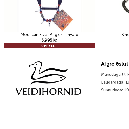
Mountain River Angler Lanyard
Kin
5.995
kr.
UPPSELT
Afgreiðslu
Mánudaga til 
Laugardaga: 1
Sunnudaga: 1