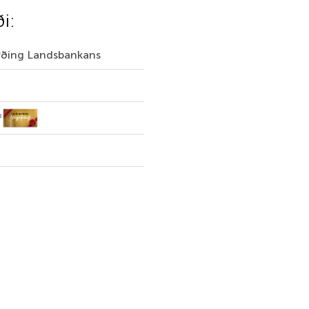
ði:
irðing Landsbankans
f