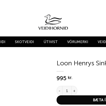
IÐI
SKOTVEIÐI
ÚTIVIST
VÖRUMERKI
VEI
Loon Henrys Sin
Add to
995
wishlist
kr.
Loon Henrys Sinket quantity
BÆTA Í