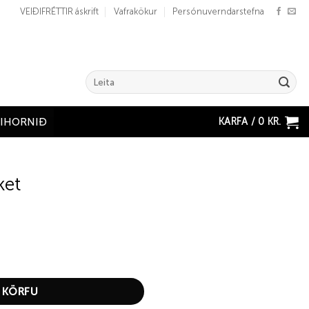
VEIÐIFRÉTTIR áskrift
Vafrakökur
Persónuverndarstefna
Search
for:
KARFA /
0
KR.
ÐIHORNIÐ
ket
 KÖRFU