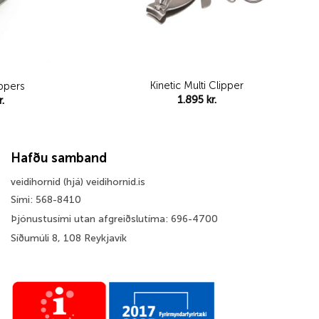
Kinetic Multi Clipper
ippers
Price
1.895
kr.
r.
range:
1.495 kr.
through
1.595 kr.
Hafðu samband
veidihornid (hjá) veidihornid.is
Sími: 568-8410
Þjónustusími utan afgreiðslutíma: 696-4700
Síðumúli 8, 108 Reykjavík