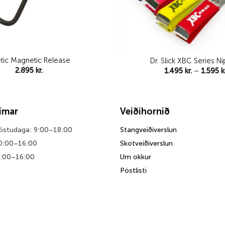
etic Magnetic Release
Dr. Slick XBC Series N
2.895
kr.
1.495
kr.
–
1.595
k
tímar
Veiðihornið
föstudaga: 9:00–18:00
Stangveiðiverslun
0:00–16:00
Skotveiðiverslun
0:00–16:00
Um okkur
Póstlisti