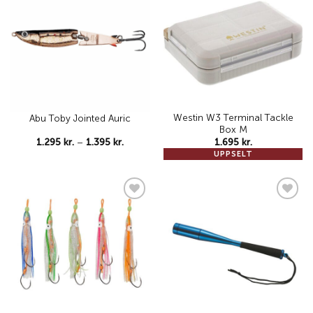
Add to
Add to
wishlist
wishlist
Westin W3 Terminal Tackle
Abu Toby Jointed Auric
Box M
Price
1.295
kr.
–
1.395
kr.
1.695
kr.
range:
UPPSELT
1.295 kr.
through
1.395 kr.
Add to
Add to
wishlist
wishlist