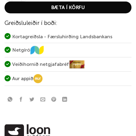
BÆTA Í KÖRFU
Greiðsluleiðir í boði:
Kortagreiðsla - Færsluhirðing Landsbankans
Netgíró
Veiðihornið netgjafabréf
Aur appið