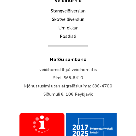
Veiðihornið
Stangveiðiverslun
Skotveiðiverslun
Um okkur
Póstlisti
Hafðu samband
veidihornid (hjá) veidihornid.is
Sími: 568-8410
Þjónustusími utan afgreiðslutíma: 696-4700
Síðumúli 8, 108 Reykjavík