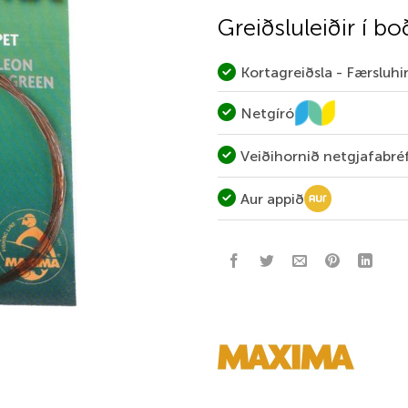
Greiðsluleiðir í bo
Kortagreiðsla - Færsluh
Netgíró
Veiðihornið netgjafabré
Aur appið