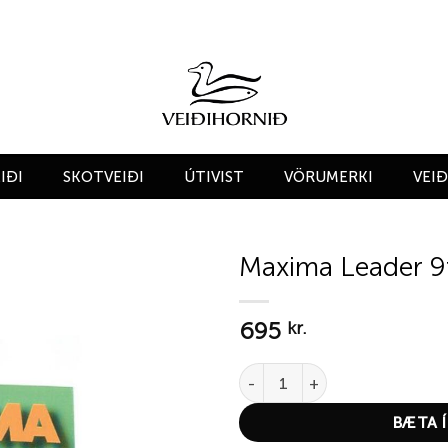
IÐI
SKOTVEIÐI
ÚTIVIST
VÖRUMERKI
VEI
Maxima Leader 9f
Add to
695
wishlist
kr.
Maxima Leader 9ft 7.5lb quanti
BÆTA Í