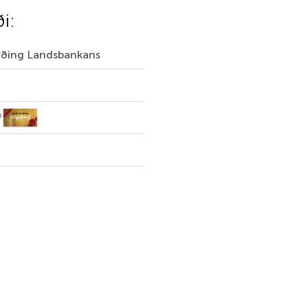
ði:
irðing Landsbankans
f