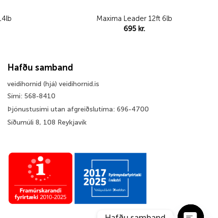
14lb
Maxima Leader 12ft 6lb
695
kr.
Hafðu samband
veidihornid (hjá) veidihornid.is
Sími: 568-8410
Þjónustusími utan afgreiðslutíma: 696-4700
Síðumúli 8, 108 Reykjavík
Hafðu samband