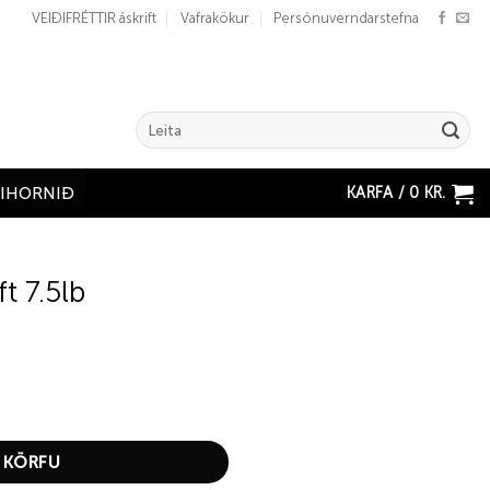
VEIÐIFRÉTTIR áskrift
Vafrakökur
Persónuverndarstefna
Search
for:
KARFA /
0
KR.
ÐIHORNIÐ
t 7.5lb
ty
 KÖRFU