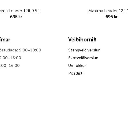
ima Leader 12ft 9,5ft
Maxima Leader 12ft 
695
kr.
695
kr.
tímar
Veiðihornið
föstudaga: 9:00–18:00
Stangveiðiverslun
0:00–16:00
Skotveiðiverslun
0:00–16:00
Um okkur
Póstlisti