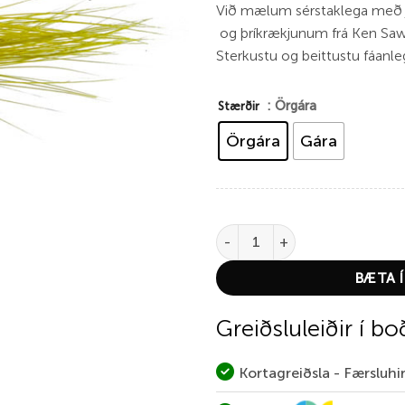
Við mælum sérstaklega með 
og þríkrækjunum frá Ken Sa
Sterkustu og beittustu fáanle
: Örgára
Stærðir
Örgára
Gára
Munro Killer Gára quantity
BÆTA Í
Greiðsluleiðir í bo
Kortagreiðsla - Færsluh