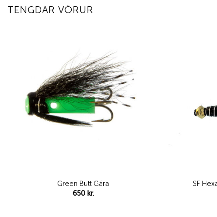
TENGDAR VÖRUR
Add to
wishlist
Green Butt Gára
SF Hex
650
kr.