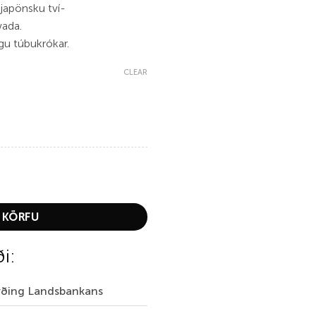
japönsku tví-
wada.
gu túbukrókar.
CLEAR
 KÖRFU
ði:
irðing Landsbankans