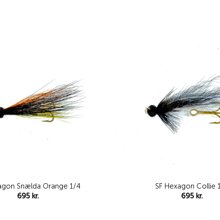
Add to
wishlist
agon Snælda Orange 1/4
SF Hexagon Collie 
695
kr.
695
kr.