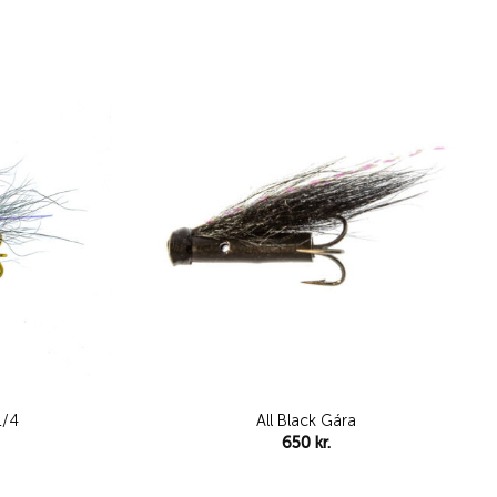
Add to
Add to
wishlist
wishlist
1/4
All Black Gára
650
kr.