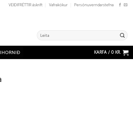
VEIÐIFRÉTTIR áskrift
Vafrakökur
Persónuverndarstefna
Search
for:
KARFA /
0
KR.
ÐIHORNIÐ
a