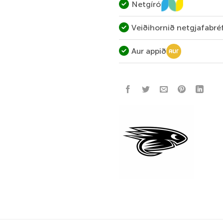
Netgíró
Veiðihornið netgjafabré
Aur appið