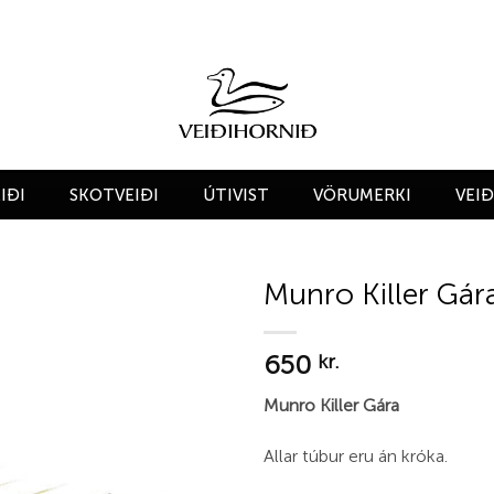
IÐI
SKOTVEIÐI
ÚTIVIST
VÖRUMERKI
VEI
Munro Killer Gár
Add to
650
wishlist
kr.
Munro Killer Gára
Allar túbur eru án króka.