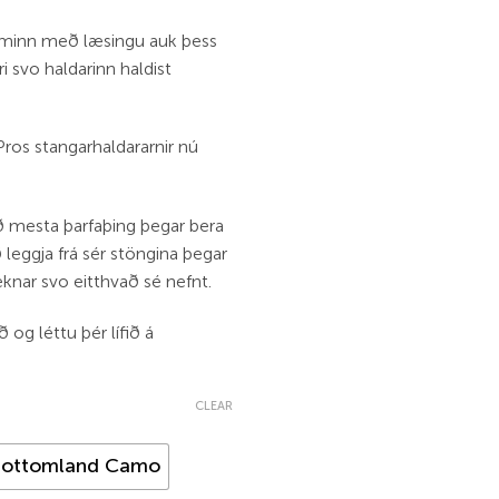
ominn með læsingu auk þess
i svo haldarinn haldist
’Pros stangarhaldararnir nú
ð mesta þarfaþing þegar bera
 leggja frá sér stöngina þegar
knar svo eitthvað sé nefnt.
 og léttu þér lífið á
CLEAR
ottomland Camo