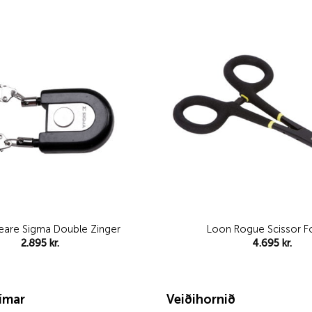
Add to
wishlist
eare Sigma Double Zinger
Loon Rogue Scissor F
2.895
kr.
4.695
kr.
tímar
Veiðihornið