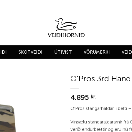
IÐI
SKOTVEIÐI
ÚTIVIST
VÖRUMERKI
VEI
O’Pros 3rd Hand
Add to
4.895
wishlist
kr.
O’Pros stangarhaldari í belti 
Vinsælu stangaraldararnir fr
verið endurbættir og eru nú fá