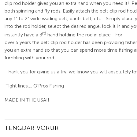
clip rod holder gives you an extra hand when you need it! Pe
both spinning and fly rods. Easily attach the belt clip rod hold
any 1” to 2” wide wading belt, pants belt, etc. Simply place 
into the rod holder, select the desired angle, lock it in and y
rd
instantly have a 3
hand holding the rod in place. For
over 5 years the belt clip rod holder has been providing fishe
you an extra hand so that you can spend more time fishing a
fumbling with your rod.
Thank you for giving us a try, we know you will absolutely l
Tight lines…. O’Pros Fishing
MADE IN THE USA!!
TENGDAR VÖRUR