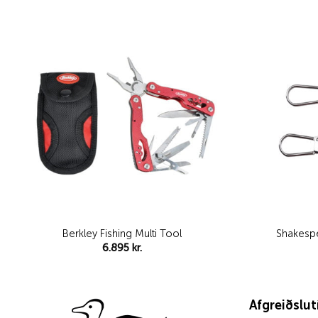
Add to
wishlist
Berkley Fishing Multi Tool
Shakesp
6.895
kr.
Afgreiðslu