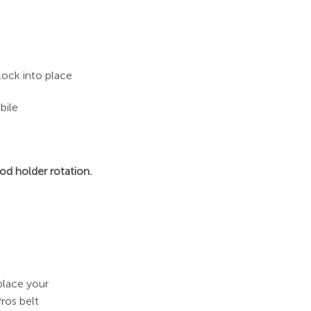
lock into place
bile
od holder rotation.
place your
Pros belt