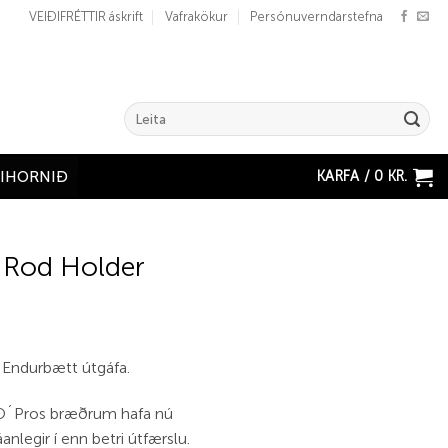
VEIÐIFRÉTTIR áskrift
Vafrakökur
Persónuverndarstefna
Search
for:
KARFA /
0
KR.
ÐIHORNIÐ
 Rod Holder
– Endurbætt útgáfa.
á O´Pros bræðrum hafa nú
anlegir í enn betri útfærslu.