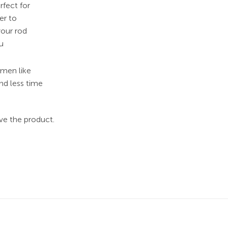
rfect for
er to
your rod
ou
rmen like
nd less time
ove the product.