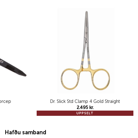
Add to
Add to
wishlist
wishlist
orcep
Dr. Slick Std Clamp 4 Gold Straight
2.495
kr.
UPPSELT
Hafðu samband