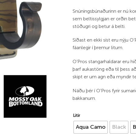
Snúningsbúnaðurinn er nú k
sem beltissylgjan er orðin betr
stöðugri og betur á belti.
Síðast en ekki síst eru nýju O
fáanlegir í þremur litum.
O’Pros stangarhaldarar eru hi
þarf aukastöng eða til þess að
skipt er um agn eða myndir te
Náðu þér í O’Pros fyrir sumarið
bakkanum.
Litir
Aqua Camo
Black
B