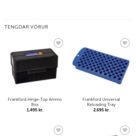
TENGDAR VÖRUR
Add to
Add to
wishlist
wishlist
Frankford Hinge-Top Ammo
Frankford Universal
Box
Reloading Tray
1.495
kr.
2.695
kr.