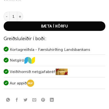
Plano Cartridge Box 50 fyrir 22-250, 243win ofl. quantity
BÆTA Í KÖRFU
Greiðsluleiðir í boði:
Kortagreiðsla - Færsluhirðing Landsbankans
Netgíró
Veiðihornið netgjafabréf
Aur appið