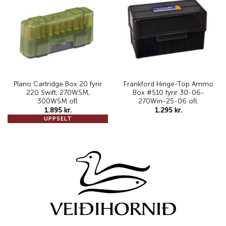
Add to
Add to
wishlist
wishlist
Plano Cartridge Box 20 fyrir
Frankford Hinge-Top Ammo
220 Swift, 270WSM,
Box #510 fyrir 30-06-
300WSM ofl.
270Win-25-06 ofl.
1.895
kr.
1.295
kr.
UPPSELT