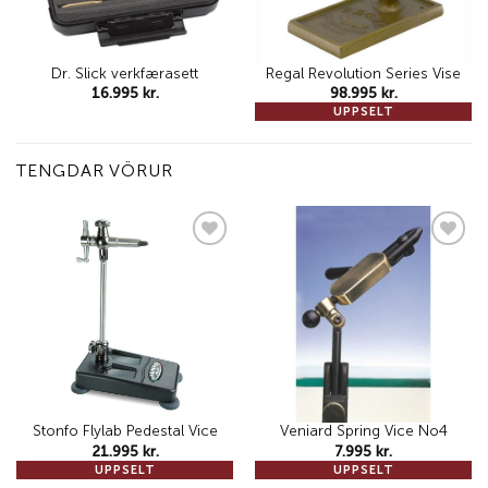
Dr. Slick verkfærasett
Regal Revolution Series Vise
16.995
kr.
98.995
kr.
UPPSELT
TENGDAR VÖRUR
Add to
Add to
wishlist
wishlist
Stonfo Flylab Pedestal Vice
Veniard Spring Vice No4
21.995
kr.
7.995
kr.
UPPSELT
UPPSELT