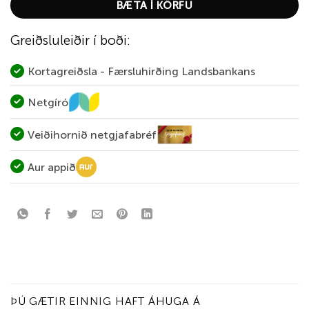
BÆTA Í KÖRFU
Greiðsluleiðir í boði:
Kortagreiðsla - Færsluhirðing Landsbankans
Netgíró
Veiðihornið netgjafabréf
Aur appið
ÞÚ GÆTIR EINNIG HAFT ÁHUGA Á